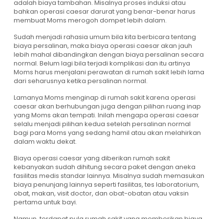
adalah biaya tambahan. Misalnya proses induksi atau
bahkan operasi caesar darurat yang benar-benar harus
membuat Moms merogoh dompet lebih dalam.
Sudah menjadi rahasia umum bila kita berbicara tentang
biaya persalinan, maka biaya operasi caesar akan jauh
lebih mahal dibandingkan dengan biaya persalinan secara
normal. Belum lagi bila terjadi komplikasi dan itu artinya
Moms harus menjalani perawatan di rumah sakit lebih lama
dari seharusnya ketika persalinan normal.
Lamanya Moms menginap di rumah sakit karena operasi
caesar akan berhubungan juga dengan pilihan ruang inap
yang Moms akan tempati. Inilah mengapa operasi caesar
selalu menjadi pilihan kedua setelah persalinan normal
bagi para Moms yang sedang hamil atau akan melahirkan
dalam waktu dekat.
Biaya operasi caesar yang diberikan rumah sakit
kebanyakan sudah dihitung secara paket dengan aneka
fasilitas medis standar lainnya. Misalnya sudah memasukan
biaya penunjang lainnya seperti fasilitas, tes laboratorium,
obat, makan, visit doctor, dan obat-obatan atau vaksin
pertama untuk bayi.
Namun, terdapat pula rumah sakit yang memberikan biaya