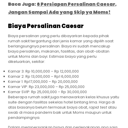
Baca Juga:
6 Persiapan Persalinan Caesar,
Jangan Sampai Ada yang Skip ya Moms!
Biaya Persalinan Caesar
Biaya persalinan yang perlu dibayarkan kepada pihak
rumah sakit tergantung dari jenis kamar yang dipilih saat
berlangsungnya persalinan. Biaya ini sudah mencakup
biaya persalinan, makanan, fasilitas, dan obat-obatan
untuk Moms dan bayi. Estimasi biaya yang perlu
dikeluarkan, sekitar:
Kamar 3: Rp 10,000,000 – Rp 12,000,000
Kamar 2: Rp 13,000,000 – Rp1 6,000,000
Kamar 1: Rp17,000,000 – Rp 20,000,000
Kamar VIP: Rp 23,000,000 – Rp 25,000,000
Kamar SVIP: Rp 25,000,000 – Rp 30,000,000
Beberapa rumah sakit juga menawarkan kelas khusus yaitu
suite dengan fasilitas sekelas hotel bintang lima. Harga di
atas biasanya belum termasuk biaya obat,
rapid test
atau
swab di masa pandemi baik untuk Moms maupun untuk
pendampingnya.
Dalam mempersiapkan biaya dan perlengkapan apa saja