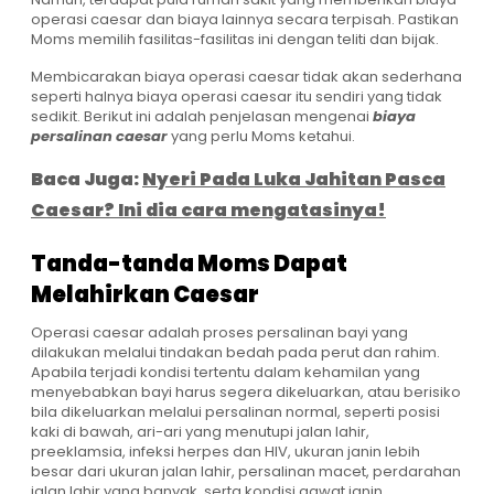
operasi caesar dan biaya lainnya secara terpisah. Pastikan
Moms memilih fasilitas-fasilitas ini dengan teliti dan bijak.
Membicarakan biaya operasi caesar tidak akan sederhana
seperti halnya biaya operasi caesar itu sendiri yang tidak
sedikit. Berikut ini adalah penjelasan mengenai
biaya
persalinan caesar
yang perlu Moms ketahui.
Baca Juga:
Nyeri Pada Luka Jahitan Pasca
Caesar? Ini dia cara mengatasinya!
Tanda-tanda Moms Dapat
Melahirkan Caesar
Operasi caesar adalah proses persalinan bayi yang
dilakukan melalui tindakan bedah pada perut dan rahim.
Apabila terjadi kondisi tertentu dalam kehamilan yang
menyebabkan bayi harus segera dikeluarkan, atau berisiko
bila dikeluarkan melalui persalinan normal, seperti posisi
kaki di bawah, ari-ari yang menutupi jalan lahir,
preeklamsia, infeksi herpes dan HIV, ukuran janin lebih
besar dari ukuran jalan lahir, persalinan macet, perdarahan
jalan lahir yang banyak, serta kondisi gawat janin.