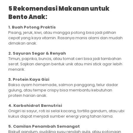
5 Rekomendasi Makanan untuk
Bento Anak:
1. Buah Potong Praktis
Pisang, jeruk, kiwi, atau mangga potong bisa jadi pilihan
cepat yang kaya vitamin. Rasanya manis alami dan mudah
dimakan anak.
2. Sayuran Segar & Renyah
Timun, paprika, buncis, atau tomat ceri bisa jadi tambahan
serat. Sajikan dengan bentuk unik atau mini stick agar lebih
menarik.
3. Protein Kaya Gizi
Bakso ayam homemade, salmon panggang, telur dadar
gulung, atau tempe crispy bisa membantu kebutuhan
protein harian anak.
4. Karbohidrat Bernutrisi
Onigiri isi sayur, roti isi selai kacang, tortilla gandum, atau ubi
kukus dapat menjadi sumber energi yang tahan lama.
5. Camilan Penambah Semangat
Biskuit gandum, pudding susu rendah gula, atau potongan