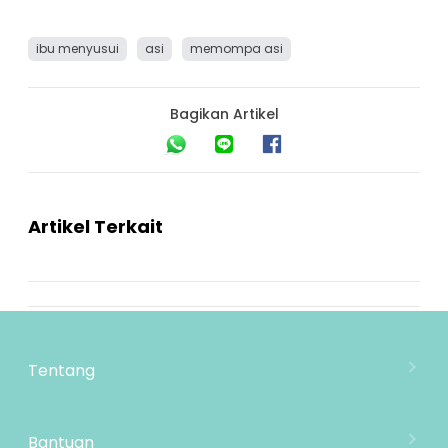
ibu menyusui
asi
memompa asi
Bagikan Artikel
Artikel Terkait
Tentang
Tentang Mooimom
Lokasi Toko
Bantuan