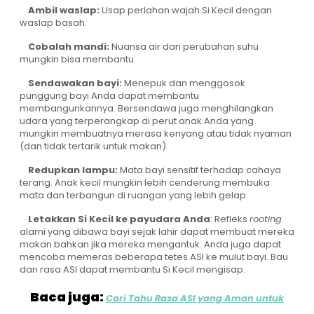
Ambil waslap:
Usap perlahan wajah Si Kecil dengan
waslap basah.
Cobalah mandi:
Nuansa air dan perubahan suhu
mungkin bisa membantu.
Sendawakan bayi:
Menepuk dan menggosok
punggung bayi Anda dapat membantu
membangunkannya. Bersendawa juga menghilangkan
udara yang terperangkap di perut anak Anda yang
mungkin membuatnya merasa kenyang atau tidak nyaman
(dan tidak tertarik untuk makan).
Redupkan lampu:
Mata bayi sensitif terhadap cahaya
terang. Anak kecil mungkin lebih cenderung membuka
mata dan terbangun di ruangan yang lebih gelap.
Letakkan Si Kecil ke payudara Anda
: Refleks
rooting
alami yang dibawa bayi sejak lahir dapat membuat mereka
makan bahkan jika mereka mengantuk. Anda juga dapat
mencoba memeras beberapa tetes ASI ke mulut bayi. Bau
dan rasa ASI dapat membantu Si Kecil mengisap.
Baca juga:
Cari Tahu Rasa ASI yang Aman untuk