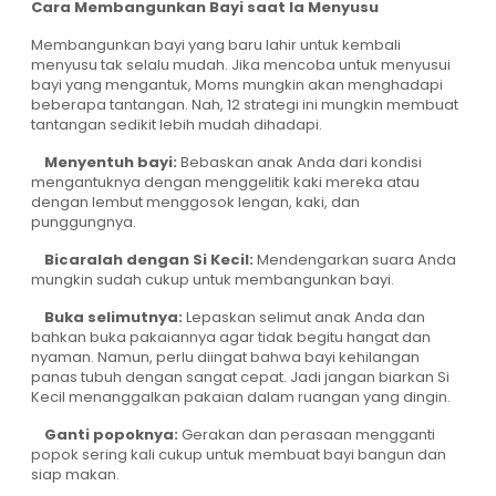
Cara Membangunkan Bayi saat Ia Menyusu
Membangunkan bayi yang baru lahir untuk kembali
menyusu tak selalu mudah. Jika mencoba untuk menyusui
bayi yang mengantuk, Moms mungkin akan menghadapi
beberapa tantangan. Nah, 12 strategi ini mungkin membuat
tantangan sedikit lebih mudah dihadapi.
Menyentuh bayi:
Bebaskan anak Anda dari kondisi
mengantuknya dengan menggelitik kaki mereka atau
dengan lembut menggosok lengan, kaki, dan
punggungnya.
Bicaralah dengan Si Kecil:
Mendengarkan suara Anda
mungkin sudah cukup untuk membangunkan bayi.
Buka selimutnya:
Lepaskan selimut anak Anda dan
bahkan buka pakaiannya agar tidak begitu hangat dan
nyaman. Namun, perlu diingat bahwa bayi kehilangan
panas tubuh dengan sangat cepat. Jadi jangan biarkan Si
Kecil menanggalkan pakaian dalam ruangan yang dingin.
Ganti popoknya:
Gerakan dan perasaan mengganti
popok sering kali cukup untuk membuat bayi bangun dan
siap makan.