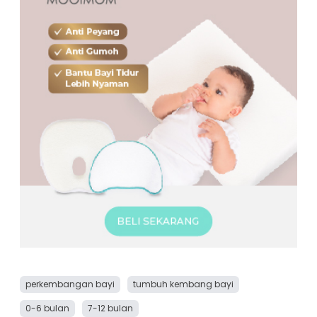
perkembangan bayi
tumbuh kembang bayi
0-6 bulan
7-12 bulan