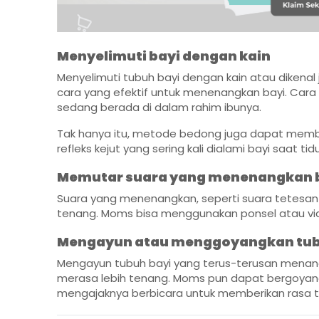
Menyelimuti bayi dengan kain
Menyelimuti tubuh bayi dengan kain atau dikenal
cara yang efektif untuk menenangkan bayi. Cara
sedang berada di dalam rahim ibunya.
Tak hanya itu, metode bedong juga dapat membu
refleks kejut yang sering kali dialami bayi saat tidu
Memutar suara yang menenangkan ba
Suara yang menenangkan, seperti suara tetesan 
tenang. Moms bisa menggunakan ponsel atau vid
Mengayun atau menggoyangkan tub
Mengayun tubuh bayi yang terus-terusan menan
merasa lebih tenang. Moms pun dapat bergoyan
mengajaknya berbicara untuk memberikan rasa te