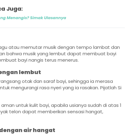
a Juga:
ang Menangis? Simak Ulasannya
n lagu atau memutar musik dengan tempo lambat dan
kkan bahwa musik yang lembut dapat membuat bayi
membuat bayi nangis terus menerus.
dengan lembut
angsang otak dan saraf bayi, sehingga ia merasa
ntuk mengurangi rasa nyeri yang ia rasakan. Pijatlah Si
an untuk kulit bayi, apabila usianya sudah di atas 1
nyak telon dapat memberikan sensasi hangat,
dengan air hangat