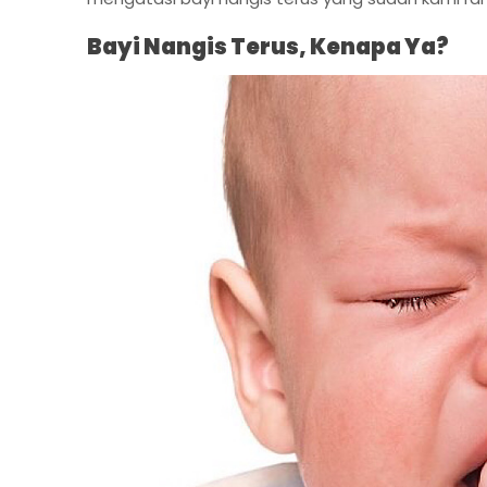
Bayi Nangis Terus, Kenapa Ya?