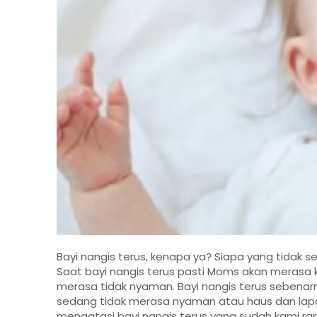
Bayi nangis terus, kenapa ya? Siapa yang tidak 
Saat bayi nangis terus pasti Moms akan meras
merasa tidak nyaman. Bayi nangis terus sebenar
sedang tidak merasa nyaman atau haus dan lapar
mengatasi bayi nangis terus yang sudah kami r