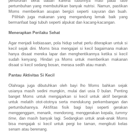
penurunan berat badan karena tubuhnya masi pada fase
pertumbuhan yang membutuhkan banyak nutrisi. Namun, pastikan
Moms memberikan asupan bergizi seperti sayuran dan buah.
Pilihlah juga makanan yang mengandung lemak baik yang
bermanfaat bagi tubuh seperti alpukat dan kacang-kacangan.
Menerapkan Perilaku Sehat
Agar menjadi kebiasaan, pola hidup sehat perlu diterapkan untuk si
kecil sejak dini. Moms bisa mengajari si kecil bagaimana makan
hanya disaat mereka lapar dan menghentikannya ketika si kecil
sudah kenyang. Hindari ya Moms untuk memberikan makanan
disaat si kecil sedang bosan, merasa sedih atau marah.
Pantau Aktivitas Si Kecil
Olahraga juga dibutuhkan oleh bayi lho Moms bahkan sejak
usianya masih sedini mungkin, mulai dari usia 0 bulan. Penting
banget Moms untuk mengajarkan si kecil untuk aktif bergerak
untuk melatih otot-ototnya serta mendukung perkembangan dan
pertumbuhannya. Aktifitas fisik bagi bayi seperti gerakan
menggenggam, menarik, mendorong, menggerakan kepala,
tummy
time
, dan masih banyak lagi. Sedangkan untuk anak-anak Moms
bisa mengajak si kecil untuk pergi ke taman, mengikuti kelas
senam atau berenang.