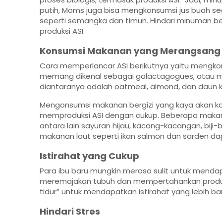
putih, Moms juga bisa mengkonsumsi jus buah s
seperti semangka dan timun. Hindari minuman b
produksi ASI.
Konsumsi Makanan yang Merangsang P
Cara memperlancar ASI berikutnya yaitu mengk
memang dikenal sebagai galactagogues, atau m
diantaranya adalah oatmeal, almond, dan daun 
Mengonsumsi makanan bergizi yang kaya akan kal
memproduksi ASI dengan cukup. Beberapa makana
antara lain sayuran hijau, kacang-kacangan, biji-b
makanan laut seperti ikan salmon dan sarden d
Istirahat yang Cukup
Para ibu baru mungkin merasa sulit untuk menda
meremajakan tubuh dan mempertahankan produks
tidur” untuk mendapatkan istirahat yang lebih ba
Hindari Stres