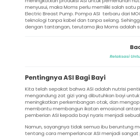
meningkatkan produksi ASI untuk pemenuhan nutr
menyusui, maka Moms perlu memiliki salah satu p
Electric Breast Pump. Pompa ASI terbaru dari MO
teknologi tanpa kabel dan tanpa selang. Sehin
dengan tantangan, terutama jika Moms adalah seo
Bac
Relaksasi Unt
Pentingnya ASI Bagi Bayi
Kita telah sepakat bahwa ASI adalah nutrisi pe
mengandung zat gizi yang dibutuhkan bayi untu
meningkatkan perkembangan otak, dan mengoptim
membantu membangun ikatan emosional antara i
pemberian ASI kepada bayi nyaris menjadi sebua
Namun, sayangnya tidak semua ibu beruntung memi
tentang cara memperlancar ASI menjadi sangat 