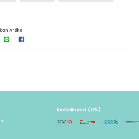
kan Artikel
Installlment (0%)
ami
n