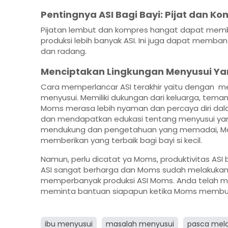
Pentingnya ASI Bagi Bayi: Pijat dan 
Pijatan lembut dan kompres hangat dapat mem
produksi lebih banyak ASI. Ini juga dapat memb
dan radang.
Menciptakan Lingkungan Menyusui Ya
Cara memperlancar ASI terakhir yaitu dengan m
menyusui. Memiliki dukungan dari keluarga, tem
Moms merasa lebih nyaman dan percaya diri dala
dan mendapatkan edukasi tentang menyusui yan
mendukung dan pengetahuan yang memadai, Mom
memberikan yang terbaik bagi bayi si kecil.
Namun, perlu dicatat ya Moms, produktivitas ASI b
ASI sangat berharga dan Moms sudah melakukan 
memperbanyak produksi ASI Moms. Anda telah mel
meminta bantuan siapapun ketika Moms membu
ibu menyusui
masalah menyusui
pasca mela