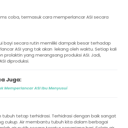
oms coba, termasuk cara memperlancar ASI secara
i bayi secara rutin memiliki dampak besar terhadap
ancar ASI yang tak akan lekang oleh waktu. Setiap kali
prolaktin yang merangsang produksi ASI. Jadi,
SI diproduksi.
a Juga:
tuk Memperlancar ASI Ibu Menyusui
tubuh tetap terhidrasi. Terhidrasi dengan baik sangat
ng cukup. Air membantu tubuh kita dalam berbagai
mlah air putih secara teratur sepanjang hari. Selain air