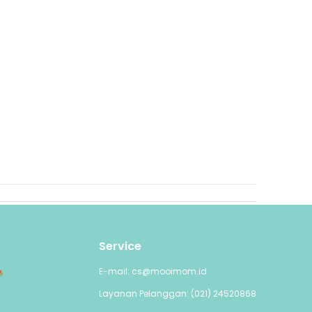
Service
E-mail: cs@mooimom.id
Layanan Pelanggan: (021) 24520868