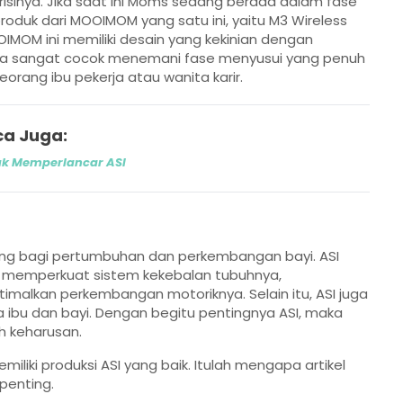
isinya. Jika saat ini Moms sedang berada dalam fase
roduk dari MOOIMOM yang satu ini, yaitu M3 Wireless
OIMOM ini memiliki desain yang kekinian dengan
gga sangat cocok menemani fase menyusui yang penuh
rang ibu pekerja atau wanita karir.
a Juga:
uk Memperlancar ASI
nting bagi pertumbuhan dan perkembangan bayi. ASI
k memperkuat sistem kekebalan tubuhnya,
alkan perkembangan motoriknya. Selain itu, ASI juga
bu dan bayi. Dengan begitu pentingnya ASI, maka
h keharusan.
liki produksi ASI yang baik. Itulah mengapa artikel
penting.