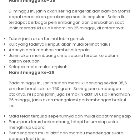
Hamil minggu ke- 25
Di minggu ini, janin akan sering bergerak dan bahkan Moms
dapat merasakan gerakannya saat ia cegukan. Selain itu,
terdapat berbagai perkembangan dan perubahan saat
janin memasuki usia kehamilan 25 minggu, di antaranya:
Tubuh janin akan terlihat lebih gemuk
Kulit yang tadinya keriput, akan mulai terlihat halus
Adanya pertumbuhan rambut di kepala
Janin akan membuang urine secara teratur ke dalam
cairan ketuban
Kelopak mata mulai terpisah
Hamil minggu ke-26
Pada minggu ini, janin sudah memiliki panjang sekitar 35,6
cm dan berat sekitar 760 gram. Seiring perkembangan
otaknya, respons janin juga semakin aktif. Di usia kehamilan
26 minggu, janin akan mengalami perkembangan berikut
ini:
Mata telah terbuka sepenuhnya dan mulai dapat mengedip
Paru-paru terus berkembang, tetapi belum siap untuk
menghirup udara
Pendengaran mulai aktif dan mampu mendengar suara
dengan lebih jelas