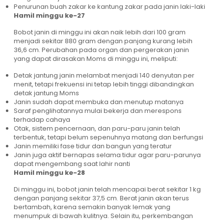
Penurunan buah zakar ke kantung zakar pada janin laki-laki
Hamil minggu ke-27
Bobot janin di minggu ini akan naik lebih dari 100 gram
menjadi sekitar 880 gram dengan panjang kurang lebih
36,6 cm. Perubahan pada organ dan pergerakan janin
yang dapat dirasakan Moms di minggu ini, meliputi:
Detak jantung janin melambat menjadi 140 denyutan per
menit, tetapi frekuensi ini tetap lebih tinggi dibandingkan
detak jantung Moms
Janin sudah dapat membuka dan menutup matanya
Saraf penglihatannya mulai bekerja dan merespons
terhadap cahaya
Otak, sistem pencernaan, dan paru-paru janin telah
terbentuk, tetapi belum sepenuhnya matang dan berfungsi
Janin memiliki fase tidur dan bangun yang teratur
Janin juga aktif bernapas selama tidur agar paru-parunya
dapat mengembang saat lahir nanti
Hamil minggu ke-28
Di minggu ini, bobot janin telah mencapai berat sekitar 1 kg
dengan panjang sekitar 37,5 cm. Berat janin akan terus
bertambah, karena semakin banyak lemak yang
menumpuk di bawah kulitnya. Selain itu, perkembangan