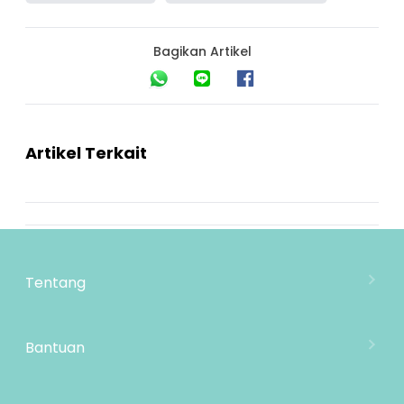
Bagikan Artikel
Artikel Terkait
Tentang
Tentang Mooimom
Lokasi Toko
Bantuan
MOOIMOM Wholesale
Hubungi Kami
MOOIMOM Affiliate Program