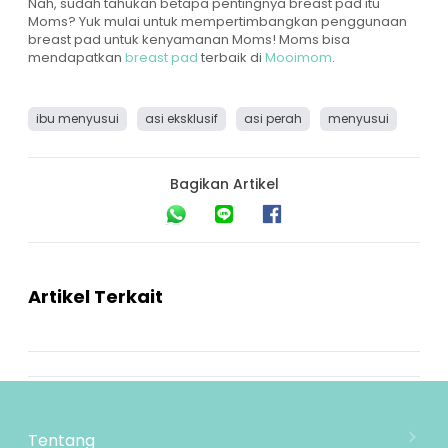
Nah, sudah tahukan betapa pentingnya breast pad itu
Moms? Yuk mulai untuk mempertimbangkan penggunaan
breast pad untuk kenyamanan Moms! Moms bisa
mendapatkan
breast pad
terbaik di
Mooimom
.
ibu menyusui
asi eksklusif
asi perah
menyusui
Bagikan Artikel
Artikel Terkait
Tentang