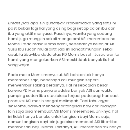
Breast pad apa sih gunanya?
Problematika yang satu ini
pasti bukan lagi hal yang asing bagi setiap calon ibu dan
ibu yang aktif menyusui. Pasalnya, wanita yang sedang
hamil juga mungkin sekali mengalami ASI merembes lho
Moms. Pada masa Moms hamil, sebenarnya kelenjar Air
Susu Ibu sudah mulai aktif, jadi ini sangat mungkin sekali
apabila tiba-tiba dada atau PD Moms basah. Justru wanita
hamil yang mengeluarkan ASI meski tidak banyak itu hal
yang wajar.
Pada masa Moms menyusui, ASI bahkan tak hanya
merembes saja, beberapa kali mungkin seperti
menyembur saking derasnya. Hal ini sebagian besar
karena PD Moms punya produksi banyak ASI dan waktu
pumping sudah tiba atau biasa terjadi pada pagi hari saat
produksi ASI masih sangat melimpah. Tapi tahu
ngga
sih
Moms, bahwa mendengar tangisan bayi dari ruangan
lain saja bisa membuat ASI Moms merembes. Uniknya, hal
ini tidak hanya berlaku untuk tangisan bayi Moms saja,
namun tangisan bayi lain juga bisa membuat ASi tiba-tiba
membasahi baju Moms. Faktanya, ASI merembes tak hanya