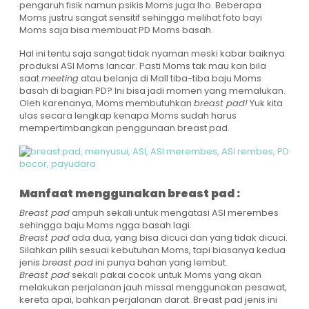
pengaruh fisik namun psikis Moms juga lho. Beberapa
Moms justru sangat sensitif sehingga melihat foto bayi
Moms saja bisa membuat PD Moms basah.
Hal ini tentu saja sangat tidak nyaman meski kabar baiknya
produksi ASI Moms lancar. Pasti Moms tak mau kan bila
saat
meeting
atau belanja di Mall tiba-tiba baju Moms
basah di bagian PD? Ini bisa jadi momen yang memalukan.
Oleh karenanya, Moms membutuhkan
breast pad!
Yuk kita
ulas secara lengkap kenapa Moms sudah harus
mempertimbangkan penggunaan breast pad.
Manfaat menggunakan breast pad :
Breast pad
ampuh sekali untuk mengatasi ASI merembes
sehingga baju Moms ngga basah lagi.
Breast pad
ada dua, yang bisa dicuci dan yang tidak dicuci.
Silahkan pilih sesuai kebutuhan Moms, tapi biasanya kedua
jenis
breast pad
ini punya bahan yang lembut.
Breast pad
sekali pakai cocok untuk Moms yang akan
melakukan perjalanan jauh missal menggunakan pesawat,
kereta apai, bahkan perjalanan darat. Breast pad jenis ini