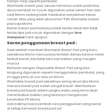
hampir mirip seperti pembalut.
Washable breast pad
, sesuai namanya sudah pasti bisa
dicuci kembali. Ini cocok digunakan untuk sehari-hari dan
saat Moms sedang tidak melakukan perjalanan keluar
rumah. Mau yang lebih ekonomis? Pilih
Washable breast
pad
saja Moms.
Bahan
breast pad
biasanya tidak terlalu tebal dan tidak
terlalu tipis jadi cocok digunakan dengan
bra
menyusui
merk apapun.
Saran penggunaan breast pad :
Saat setelah membeli
Washable Breast Pad
yang baru,
sebaiknya Moms mencucinya terlebih dahulu karena meski
terlihat bersih, kita tidak tahu kan bakteri yang mungkin
muncul.
Berbeda dengan
Disposable Breast Pad
yang bisa
langsung digunakan seperti menggunakan pembalut, yang
ini ngga perlu di cuci dulu ya Moms.
Washable breast pad sebaiknya sering dicuci jika Moms
merasa breast pad sudah sangat basah. Membiarkan
breast pad basah dalam jangka waktu yang lama akan
menimbulkan bakteri yang tentunya mengancam
kesehatan PD Moms.
Ada baiknya baca kembali cara penggunaan yang benar
di setiap kemasan breast pad ya!