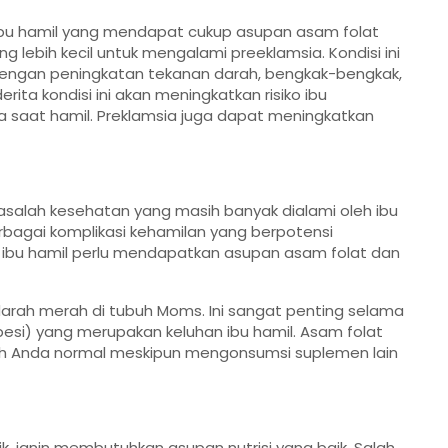
bu hamil yang mendapat cukup asupan asam folat
ng lebih kecil untuk mengalami preeklamsia. Kondisi ini
dengan peningkatan tekanan darah, bengkak-bengkak,
ita kondisi ini akan meningkatkan risiko ibu
 saat hamil. Preklamsia juga dapat meningkatkan
salah kesehatan yang masih banyak dialami oleh ibu
bagai komplikasi kehamilan yang berpotensi
 ibu hamil perlu mendapatkan asupan asam folat dan
arah merah di tubuh Moms. Ini sangat penting selama
esi) yang merupakan keluhan ibu hamil. Asam folat
h Anda normal meskipun mengonsumsi suplemen lain
 janin membutuhkan asupan nutrisi yang baik. Salah