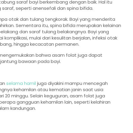
abung saraf bayi berkembang dengan baik. Hal itu
saraf, seperti anensefali dan spina bifida.
tanpa otak dan tulang tengkorak. Bayi yang menderita
irkan. Sementara itu, spina bifida merupakan kelainan
elakang dan saraf tulang belakangnya. Bayi yang
komplikasi, mulai dari kesulitan berjalan, infeksi otak
mbang, hingga kecacatan permanen.
un mengemukakan bahwa asam folat juga dapat
 jantung bawaan pada bayi.
dan
selama hamil
juga diyakini mampu mencegah
ngnya kehamilan atau kematian janin saat usia
ri 20 minggu. Selain keguguran, asam folat juga
berapa gangguan kehamilan lain, seperti kelahiran
alam kandungan.