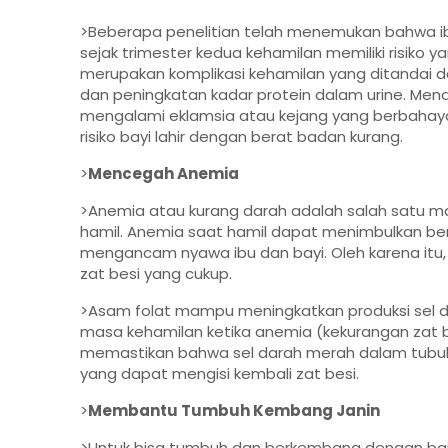
>Beberapa penelitian telah menemukan bahwa i
sejak trimester kedua kehamilan memiliki risiko ya
merupakan komplikasi kehamilan yang ditandai 
dan peningkatan kadar protein dalam urine. Mender
mengalami eklamsia atau kejang yang berbahaya
risiko bayi lahir dengan berat badan kurang.
>
Mencegah Anemia
>Anemia atau kurang darah adalah salah satu ma
hamil. Anemia saat hamil dapat menimbulkan ber
mengancam nyawa ibu dan bayi. Oleh karena itu,
zat besi yang cukup.
>Asam folat mampu meningkatkan produksi sel d
masa kehamilan ketika anemia (kekurangan zat b
memastikan bahwa sel darah merah dalam tubu
yang dapat mengisi kembali zat besi.
>
Membantu Tumbuh Kembang Janin
>Untuk bisa tumbuh dan berkembang dengan baik,