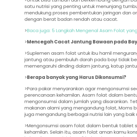
satu nutrisi yang penting untuk menunjang tumb
mendukung proses pembentukan jaringan dan organ
dengan berat badan rendah atau cacat.
>
Baca juga: 5 Langkah Mengenal Asam Folat yang 
>
Mencegah Cacat Jantung Bawaan pada Bay
>Suplemen asam folat untuk ibu hamil mengurangi 
jantung atau pembuluh darah pada bayi tidak ber
memengaruhi dinding dalam jantung, katup jantu
>
Berapa banyak yang Harus Dikonsumsi?
>Para pakar menyarankan agar mengonsumsi sedi
perencanaan kehamilan. Asam folat dalam bent
mengonsumsi dalam jumlah yang disarankan. Tet
makanan alami yang mengandung folat, Moms bi
juga mengandung berbagai nutrisi lain yang baik
>Mengonsumsi asam folat dalam bentuk tablet s
kehamilan. Selain itu, asam folat aman kamu kon