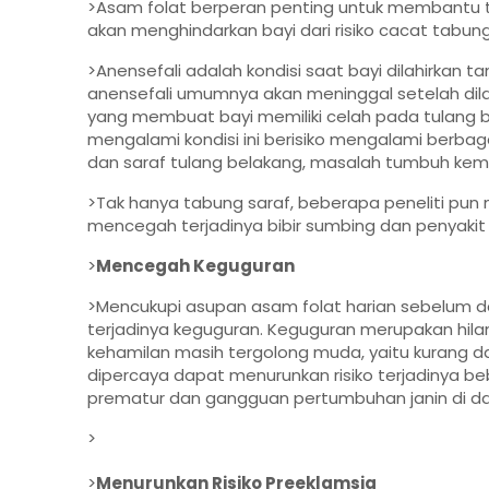
>Asam folat berperan penting untuk membantu t
akan menghindarkan bayi dari risiko cacat tabung 
>Anensefali adalah kondisi saat bayi dilahirkan 
anensefali umumnya akan meninggal setelah dilah
yang membuat bayi memiliki celah pada tulang b
mengalami kondisi ini berisiko mengalami berbagai 
dan saraf tulang belakang, masalah tumbuh ke
>Tak hanya tabung saraf, beberapa peneliti p
mencegah terjadinya bibir sumbing dan penyakit
>
Mencegah Keguguran
>Mencukupi asupan asam folat harian sebelum 
terjadinya keguguran. Keguguran merupakan hila
kehamilan masih tergolong muda, yaitu kurang da
dipercaya dapat menurunkan risiko terjadinya be
prematur dan gangguan pertumbuhan janin di d
>
>
Menurunkan Risiko Preeklamsia