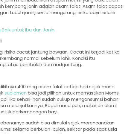
uh kembang janin adalah asam folat. Asam folat dapat
 tubuh janin, serta mengurangi risiko bayi terlahir
Baik untuk Ibu dan Janin
i
risiko cacat jantung bawaan. Cacat ini terjadi ketika
kembang normal sebelum lahir. Kondisi itu
ng, atau pembuluh dan nadi jantung.
kitnya 400 mcg asam folat setiap hari sejak masa
uk
suplemen
bisa jadi pilihan untuk memastikan Moms
api jika sehari-hari sudah cukup mengonsumsi bahan
sa melanjutkannya. Bagaimana pun, makanan alami
 untuk perkembangan bayi.
ebenarnya sudah bisa dimulai sejak merencanakan
sumsi selama berbulan-bulan, sekitar pada saat usia