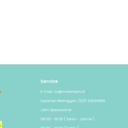
Service
E-mail: cs@mooimom.id
Layanan Pelanggan: (021) 24520868
Jam Operasional:
08:00 - 16:00 ( Senin - Jum'at )