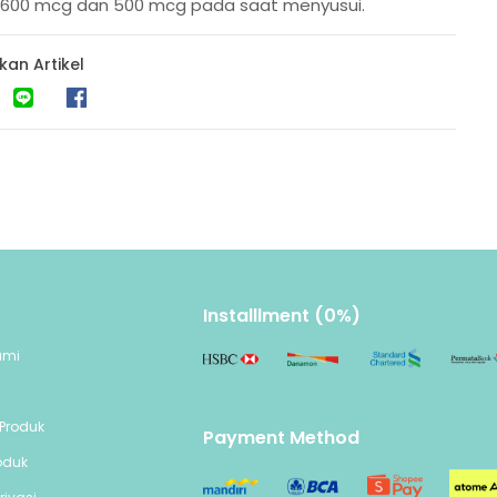
n 600 mcg dan 500 mcg pada saat menyusui.
kan Artikel
Installlment (0%)
ami
n
Produk
Payment Method
oduk