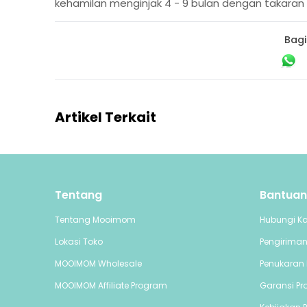
kehamilan menginjak 4 - 9 bulan dengan takara
Bagi
Artikel Terkait
Tentang
Bantuan
Tentang Mooimom
Hubungi K
Lokasi Toko
Pengirima
MOOIMOM Wholesale
Penukaran 
MOOIMOM Affiliate Program
Garansi Pr