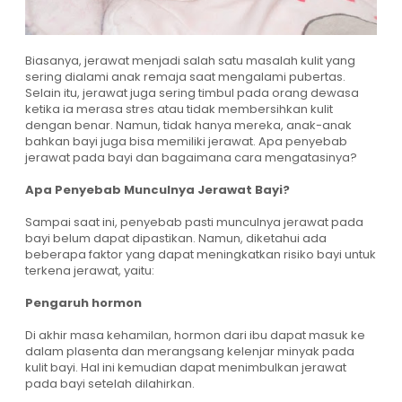
Biasanya, jerawat menjadi salah satu masalah kulit yang
sering dialami anak remaja saat mengalami pubertas.
Selain itu, jerawat juga sering timbul pada orang dewasa
ketika ia merasa stres atau tidak membersihkan kulit
dengan benar. Namun, tidak hanya mereka, anak-anak
bahkan bayi juga bisa memiliki jerawat. Apa penyebab
jerawat pada bayi dan bagaimana cara mengatasinya?
Apa Penyebab Munculnya Jerawat Bayi?
Sampai saat ini, penyebab pasti munculnya jerawat pada
bayi belum dapat dipastikan. Namun, diketahui ada
beberapa faktor yang dapat meningkatkan risiko bayi untuk
terkena jerawat, yaitu:
Pengaruh hormon
Di akhir masa kehamilan, hormon dari ibu dapat masuk ke
dalam plasenta dan merangsang kelenjar minyak pada
kulit bayi. Hal ini kemudian dapat menimbulkan jerawat
pada bayi setelah dilahirkan.