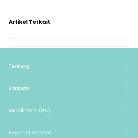
Artikel Terkait
Tentang
Tentang Mooimom
Lokasi Toko
Bantuan
MOOIMOM Wholesale
Hubungi Kami
MOOIMOM Affiliate Program
Pengiriman
Installlment (0%)
Penukaran Produk
Garansi Produk
Payment Method