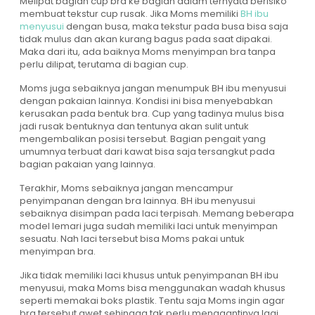
Melipat bagian cup bra ke bagian dalam ternyata berisiko
membuat tekstur cup rusak. Jika Moms memiliki
BH ibu
menyusui
dengan busa, maka tekstur pada busa bisa saja
tidak mulus dan akan kurang bagus pada saat dipakai.
Maka dari itu, ada baiknya Moms menyimpan bra tanpa
perlu dilipat, terutama di bagian cup.
Moms juga sebaiknya jangan menumpuk BH ibu menyusui
dengan pakaian lainnya. Kondisi ini bisa menyebabkan
kerusakan pada bentuk bra. Cup yang tadinya mulus bisa
jadi rusak bentuknya dan tentunya akan sulit untuk
mengembalikan posisi tersebut. Bagian pengait yang
umumnya terbuat dari kawat bisa saja tersangkut pada
bagian pakaian yang lainnya.
Terakhir, Moms sebaiknya jangan mencampur
penyimpanan dengan bra lainnya. BH ibu menyusui
sebaiknya disimpan pada laci terpisah. Memang beberapa
model lemari juga sudah memiliki laci untuk menyimpan
sesuatu. Nah laci tersebut bisa Moms pakai untuk
menyimpan bra.
Jika tidak memiliki laci khusus untuk penyimpanan BH ibu
menyusui, maka Moms bisa menggunakan wadah khusus
seperti memakai boks plastik. Tentu saja Moms ingin agar
bra tersebut awet sehingga tak perlu menggantinya lagi