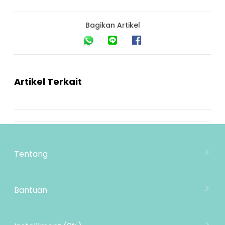
Bagikan Artikel
Artikel Terkait
Tentang
Tentang Mooimom
Lokasi Toko
Bantuan
MOOIMOM Wholesale
Hubungi Kami
MOOIMOM Affiliate Program
Pengiriman