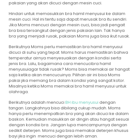
pakaian yang akan dicuci dengan mesin cuci.
Hindari untuk memasukkan bra hamil menyusui ke dalam
mesin cuci. Hal ini tentu saja dapat merusak bra itu sendiri.
Jika Moms mencuci dengan mesin cuci, bisa jadi pengait
bra bisa tersangkut dengan jenis pakaian lain. Tak hanya
bra yang menjadi rusak, pakaian Moms juga bisa ikut rusak.
Berikutnya Moms perlu memastikan bra hamil menyusui
dicuci di suhu yang tepat. Moms harus memastikan bahwa
temperatur airnya menyesuaikan dengan kondisi serta
jenis bra. Lalu, bagaimana cara mencucibra hamil
menyusuiagar tidak rusak? Moms bisa memakai air hangat
saja ketika akan mencucuinya. Pilihan air ini bisa Moms
pakai jika memang bra dalam kondisi yang sangat kotor.
Misalnya ketika Moms memakai bra hamil menyusui untuk
olahraga.
Berikutnya adalah mencuci
BH ibu menyusui
dengan
tangan. Langkahnya bisa dibilang cukup mudah. Moms
hanya perlu menempatkan bra yang akan dicuci ke dalam
baskon. Kemudian masukkan air dingin atau hangat sesuai
dengan kondisi bra. Jangan lupa mencampurnya dengan
sedikit deterjen. Moms juga bisa memakai deterjen khusus
bayi jika ingin mencuci dengan lebih aman.