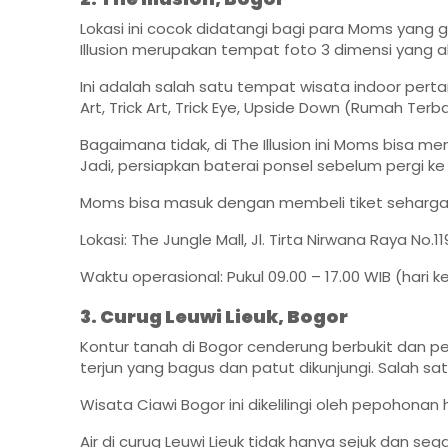
Lokasi ini cocok didatangi bagi para Moms yang
Illusion merupakan tempat foto 3 dimensi yang
Ini adalah salah satu tempat wisata indoor per
Art, Trick Art, Trick Eye, Upside Down (Rumah Terba
Bagaimana tidak, di The Illusion ini Moms bisa me
Jadi, persiapkan baterai ponsel sebelum pergi ke lo
Moms bisa masuk dengan membeli tiket seharga Rp6
Lokasi: The Jungle Mall, Jl. Tirta Nirwana Raya No.1
Waktu operasional: Pukul 09.00 – 17.00 WIB (hari kerj
3. Curug Leuwi Lieuk, Bogor
Kontur tanah di Bogor cenderung berbukit dan p
terjun yang bagus dan patut dikunjungi. Salah sat
Wisata Ciawi Bogor ini dikelilingi oleh pepohonan
Air di curug Leuwi Lieuk tidak hanya sejuk dan sega