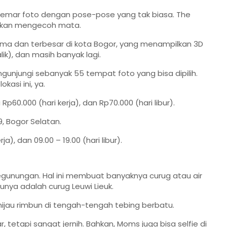
 gemar foto dengan pose-pose yang tak biasa. The
 akan mengecoh mata.
tama dan terbesar di kota Bogor, yang menampilkan 3D
lik), dan masih banyak lagi.
ngunjungi sebanyak 55 tempat foto yang bisa dipilih.
kasi ini, ya.
0.000 (hari kerja), dan Rp70.000 (hari libur).
19, Bogor Selatan.
a), dan 09.00 – 19.00 (hari libur).
egunungan. Hal ini membuat banyaknya curug atau air
unya adalah curug Leuwi Lieuk.
 hijau rimbun di tengah-tengah tebing berbatu.
r, tetapi sangat jernih. Bahkan, Moms juga bisa selfie di