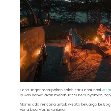
Kota Bogor merupakan salah satu destinasi
wisa
bukan hanya akan membuat Si Kecil nyaman, ta
Moms ada rencana untuk wisata keluarga ke Bog
yang bisa Moms kunjungi.