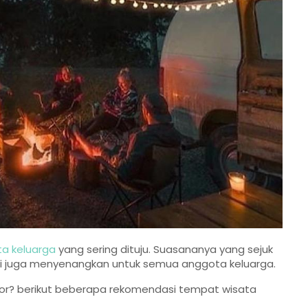
ta keluarga
yang sering dituju. Suasananya yang sejuk
pi juga menyenangkan untuk semua anggota keluarga.
or? berikut beberapa rekomendasi tempat wisata