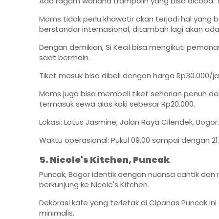
Ada ragam wahana trampolin yang bisa dicoba. T
Moms tidak perlu khawatir akan terjadi hal yang b
berstandar internasional, ditambah lagi akan ad
Dengan demikian, Si Kecil bisa mengikuti pemana
saat bermain.
Tiket masuk bisa dibeli dengan harga Rp30.000/
Moms juga bisa membeli tiket seharian penuh de
termasuk sewa alas kaki sebesar Rp20.000.
Lokasi: Lotus Jasmine, Jalan Raya Cilendek, Bogor.
Waktu operasional: Pukul 09.00 sampai dengan 21.
5. Nicole's Kitchen, Puncak
Puncak, Bogor identik dengan nuansa cantik da
berkunjung ke Nicole's Kitchen.
Dekorasi kafe yang terletak di Cipanas Puncak in
minimalis.