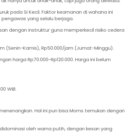
ak hanya untuk anak-anak, tapi juga orang dewasa.
uruk pada Si Kecil. Faktor keamanan di wahana ini
a pengawas yang selalu berjaga.
san dengan instruktur guna memperkecil risiko cedera
jam (Senin-Kamis), Rp50.000/jam (Jumat-Minggu).
ngan harga Rp70.000-Rp120.000. Harga ini belum
00 WIB.
n menenangkan. Hal ini pun bisa Moms temukan dengan
i didominasi oleh warna putih, dengan kesan yang