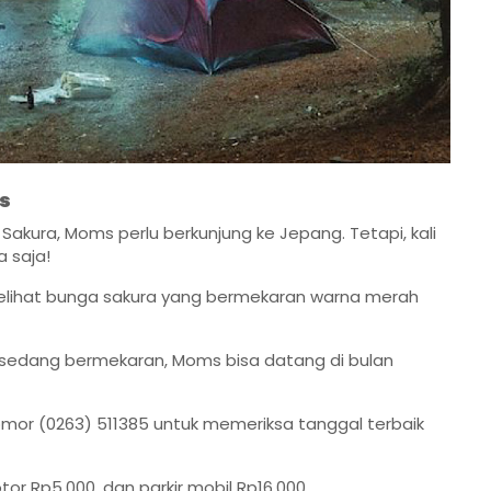
as
akura, Moms perlu berkunjung ke Jepang. Tetapi, kali
 saja!
melihat bunga sakura yang bermekaran warna merah
a sedang bermekaran, Moms bisa datang di bulan
nomor (0263) 511385 untuk memeriksa tanggal terbaik
or Rp5.000, dan parkir mobil Rp16.000.