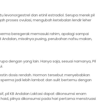
 levonorgestrel dan etinil estradiol. Serupa merek pil
ah proses ovulasi, mengubah ketebalan lendir leher
sperma beregerak memasuki rahim, apalagi sampai
B Andalan, misalnya pusing, perubahan nafsu makan,
rupa dengan yang lain. Hanya saja, sesuai namanya, Pil
i.
estin dosis rendah. Hormon tersebut menyebabkan
n sperma jadi lebih lambat dan sulit bertemu dengan
f, pil KB Andalan Laktasi dapat dikonsumsi enam
 haid, pilnya dikonsumsi pada hari pertama menstruasi