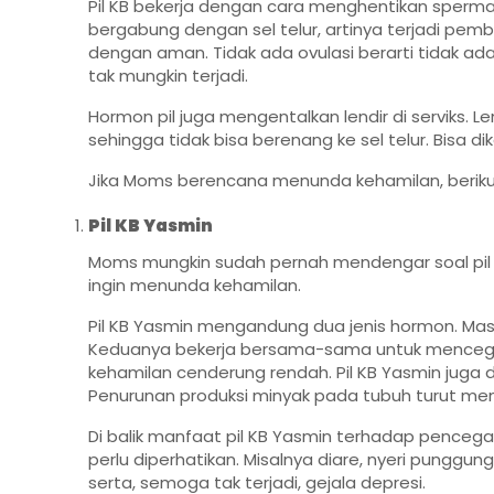
Pil KB bekerja dengan cara menghentikan sperma
bergabung dengan sel telur, artinya terjadi pem
dengan aman. Tidak ada ovulasi berarti tidak ada 
tak mungkin terjadi.
Hormon pil juga mengentalkan lendir di serviks. Le
sehingga tidak bisa berenang ke sel telur. Bisa d
Jika Moms berencana menunda kehamilan, berikut
Pil KB Yasmin
Moms mungkin sudah pernah mendengar soal pil 
ingin menunda kehamilan.
Pil KB Yasmin mengandung dua jenis hormon. Masi
Keduanya bekerja bersama-sama untuk mencegah 
kehamilan cenderung rendah. Pil KB Yasmin jug
Penurunan produksi minyak pada tubuh turut me
Di balik manfaat pil KB Yasmin terhadap pence
perlu diperhatikan. Misalnya diare, nyeri punggun
serta, semoga tak terjadi, gejala depresi.