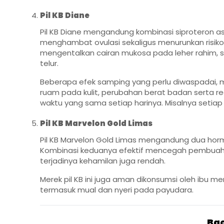
Pil KB Diane
Pil KB Diane mengandung kombinasi siproteron a
menghambat ovulasi sekaligus menurunkan risiko i
mengentalkan cairan mukosa pada leher rahim, 
telur.
Beberapa efek samping yang perlu diwaspadai, m
ruam pada kulit, perubahan berat badan serta re
waktu yang sama setiap harinya. Misalnya setia
Pil KB Marvelon Gold Limas
Pil KB Marvelon Gold Limas mengandung dua hormo
Kombinasi keduanya efektif mencegah pembuahan
terjadinya kehamilan juga rendah.
Merek pil KB ini juga aman dikonsumsi oleh ibu me
termasuk mual dan nyeri pada payudara.
Bac