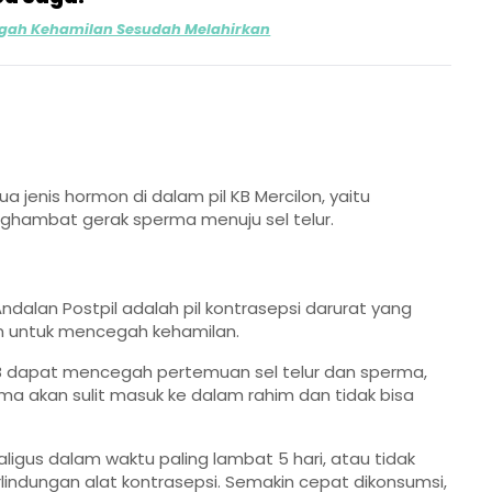
gah Kehamilan Sesudah Melahirkan
 jenis hormon di dalam pil KB Mercilon, yaitu
enghambat gerak sperma menuju sel telur.
ndalan Postpil adalah pil kontrasepsi darurat yang
m untuk mencegah kehamilan.
KB dapat mencegah pertemuan sel telur dan sperma,
ma akan sulit masuk ke dalam rahim dan tidak bisa
aligus dalam waktu paling lambat 5 hari, atau tidak
rlindungan alat kontrasepsi. Semakin cepat dikonsumsi,