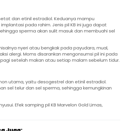
setat dan etinil estradiol. Keduanya mampu
mplantasi pada rahim. Jenis pil KB ini juga dapat
sehingga sperma akan sulit masuk dan membuahi sel
isalnya nyeri atau bengkak pada payudara, mual,
aksi alergi. Moms disarankan mengonsumsi pil ini pada
p pagi setelah makan atau setiap malam sebelum tidur.
n utama, yaitu desogestrel dan etinil estradiol.
 sel telur dan sel sperma, sehingga kemungkinan
nyusui. Efek samping pil KB Marvelon Gold Limas,
a Juga: