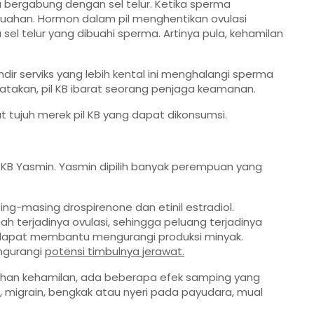
 bergabung dengan sel telur. Ketika sperma
buahan. Hormon dalam pil menghentikan ovulasi
sel telur yang dibuahi sperma. Artinya pula, kehamilan
ndir serviks yang lebih kental ini menghalangi sperma
ikatakan, pil KB ibarat seorang penjaga keamanan.
 tujuh merek pil KB yang dapat dikonsumsi.
KB Yasmin. Yasmin dipilih banyak perempuan yang
ng-masing drospirenone dan etinil estradiol.
terjadinya ovulasi, sehingga peluang terjadinya
a dapat membantu mengurangi produksi minyak.
ngurangi
potensi timbulnya jerawat.
gahan kehamilan, ada beberapa efek samping yang
g, migrain, bengkak atau nyeri pada payudara, mual