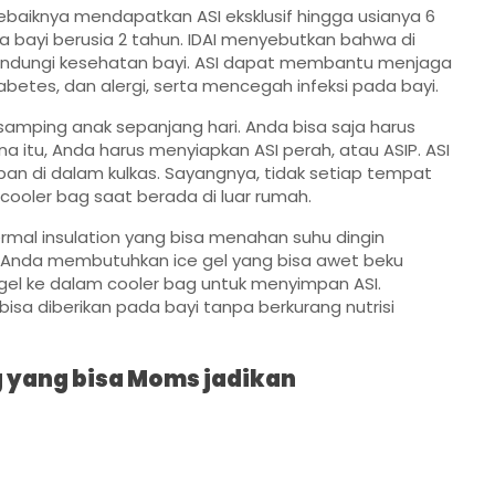
sebaiknya mendapatkan ASI eksklusif hingga usianya 6
ga bayi berusia 2 tahun. IDAI menyebutkan bahwa di
elindungi kesehatan bayi. ASI dapat membantu menjaga
betes, dan alergi, serta mencegah infeksi pada bayi.
samping anak sepanjang hari. Anda bisa saja harus
ena itu, Anda harus menyiapkan ASI perah, atau ASIP. ASI
an di dalam kulkas. Sayangnya, tidak setiap tempat
cooler bag saat berada di luar rumah.
ermal insulation yang bisa menahan suhu dingin
 Anda membutuhkan ice gel yang bisa awet beku
gel ke dalam cooler bag untuk menyimpan ASI.
isa diberikan pada bayi tanpa berkurang nutrisi
g yang bisa Moms jadikan