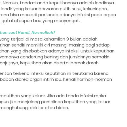
t. Namun, tanda-tanda keputihannya adalah lendirnya
endir yang keluar berwarna putih susu, kekuningan,
ena bisa menjadi pertanda adanya infeksi pada organ
rtai gatal ataupun bau yang menyengat.
ihan saat Hamil, Normalkah?
yang terjadi di masa kehamilan 9 bulan adalah
ihan sendiri memiliki ciri masing-masing bagi setiap
tihan yang disebabkan adanya infeksi. Untuk keputihan
 warnanya cenderung bening dan jumlahnya semakin
njutnya, keputihan akan disertai bercak darah.
ntan terkena infeksi keputihan ini terutama karena
aban diarea organ intim ibu.
Kenali hormon-hormon
keputihan yang keluar. Jika ada tanda infeksi maka
pun jika menjelang persalinan keputihan yang keluar
a menghubungi dokter atau bidan.