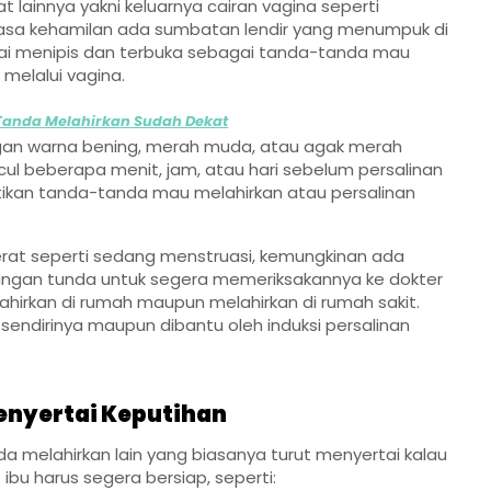
lainnya yakni keluarnya cairan vagina seperti
 masa kehamilan ada sumbatan lendir yang menumpuk di
mulai menipis dan terbuka sebagai tanda-tanda mau
 melalui vagina.
anda Melahirkan Sudah Dekat
engan warna bening, merah muda, atau agak merah
ncul beberapa menit, jam, atau hari sebelum persalinan
tikan tanda-tanda mau melahirkan atau persalinan
berat seperti sedang menstruasi, kemungkinan ada
angan tunda untuk segera memeriksakannya ke dokter
n melahirkan di rumah maupun melahirkan di rumah sakit.
sendirinya maupun dibantu oleh induksi persalinan
nyertai Keputihan
da melahirkan lain yang biasanya turut menyertai kalau
bu harus segera bersiap, seperti: