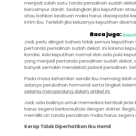
menjadi salah satu tanda persalinan sudah deka
bercampur darah. Sedangkan jika keputihan atau l
atau bahkan keabuan maka harus diwaspadai kar
intim ibu. Terlebih jika keluarnya keputihan dise
Baca juga:
Keput
Jadi, perlu diingat bahwa tidak semua keputihan 
pertanda persalinan sudah dekat. Ini karena keput
kondisi. Ada keputihan normal dan ada pula kepu
yang menjadi pertanda persalinan sudah dekat,
banyak semakin mendekati jadwal persalinan. Sela
Pada masa kehamilan sendiri ibu memang lebih re
adanya perubahan hormonal serta tingkat kelemb
selama mengandung dalam artikel ini.
Jadi, ada baiknya untuk memeriksa kembali jenis 
harus segera berkonsultasi dengan dokter. Begitu
memiliki ciri tanda persalinan maka harus seger
Kerap Tidak Diperhatikan Ibu Hamil