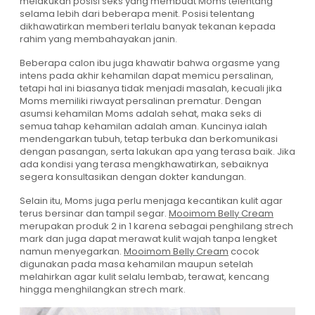
melakukan posisi seks yang membuat Moms telentang
selama lebih dari beberapa menit. Posisi telentang
dikhawatirkan memberi terlalu banyak tekanan kepada
rahim yang membahayakan janin.
Beberapa calon ibu juga khawatir bahwa orgasme yang
intens pada akhir kehamilan dapat memicu persalinan,
tetapi hal ini biasanya tidak menjadi masalah, kecuali jika
Moms memiliki riwayat persalinan prematur. Dengan
asumsi kehamilan Moms adalah sehat, maka seks di
semua tahap kehamilan adalah aman. Kuncinya ialah
mendengarkan tubuh, tetap terbuka dan berkomunikasi
dengan pasangan, serta lakukan apa yang terasa baik. Jika
ada kondisi yang terasa mengkhawatirkan, sebaiknya
segera konsultasikan dengan dokter kandungan.
Selain itu, Moms juga perlu menjaga kecantikan kulit agar
terus bersinar dan tampil segar.
Mooimom Belly Cream
merupakan produk 2 in 1 karena sebagai penghilang strech
mark dan juga dapat merawat kulit wajah tanpa lengket
namun menyegarkan.
Mooimom Belly Cream
cocok
digunakan pada masa kehamilan maupun setelah
melahirkan agar kulit selalu lembab, terawat, kencang
hingga menghilangkan strech mark.