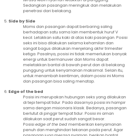
Sedangkan pasangan meringkuk dan melakukan
penetrasi dari belakang.
Side by Side
Moms dan pasangan dapat berbaring saling
berhadapan satu sama lain membentuk huruf V
kecil. Letakkan satu kaki di atas kaki pasangan. Posisi
seks ini bisa dilakukan selama kehamilan dan
sangat bagus dilakukan menjelang akhir trimester
ketiga. Pasalnya, posisi ini tidak memerlukan banyak
energi untuk bermanuver dan Moms dapat
meletakkan bantal di bawah perut dan di belakang
punggung untuk kenyamanan maksimal. Selain itu,
untuk menambah keintiman, dalam posisi ini Moms
dan pasangan bisa saling menatap.
Edge of the bed
Posisi ini merupakan hubungan seks yang dilakukan
di tepi tempat tidur. Pada dasarnya posisi ini hampir
sama dengan misionaris klasik. Bedanya, pasangan
berlutut di pinggir tempat tidur. Posisi ini aman
dilakukan saat perut sudah sangat besar.
Posisi
edge of the bed
memberikan kenyamanan
penuh dan menghindari tekanan pada perut. Agar
pasangan juga merasa nyaman, berikan bantal