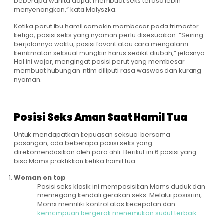
beberapa wanita dapat membuat seks terasa lebih
menyenangkan,” kata Malyszka.
Ketika perut ibu hamil semakin membesar pada trimester
ketiga, posisi seks yang nyaman perlu disesuaikan. “Seiring
berjalannya waktu, posisi favorit atau cara mengalami
kenikmatan seksual mungkin harus sedikit diubah,” jelasnya.
Hal ini wajar, mengingat posisi perut yang membesar
membuat hubungan intim diliputi rasa waswas dan kurang
nyaman.
Posisi Seks Aman Saat Hamil Tua
Untuk mendapatkan kepuasan seksual bersama
pasangan, ada beberapa posisi seks yang
direkomendasikan oleh para ahli. Berikut ini 6 posisi yang
bisa Moms praktikkan ketika hamil tua.
Woman on top
Posisi seks klasik ini memposisikan Moms duduk dan
memegang kendali gerakan seks. Melalui posisi ini,
Moms memiliki kontrol atas kecepatan dan
kemampuan bergerak menemukan sudut terbaik
.