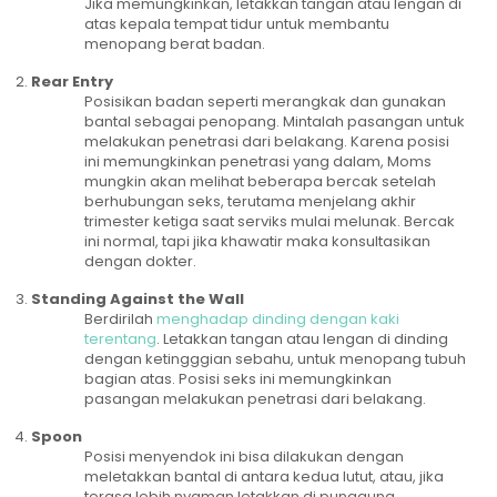
Jika memungkinkan, letakkan tangan atau lengan di
atas kepala tempat tidur untuk membantu
menopang berat badan.
Rear Entry
Posisikan badan seperti merangkak dan gunakan
bantal sebagai penopang. Mintalah pasangan untuk
melakukan penetrasi dari belakang. Karena posisi
ini memungkinkan penetrasi yang dalam, Moms
mungkin akan melihat beberapa bercak setelah
berhubungan seks, terutama menjelang akhir
trimester ketiga saat serviks mulai melunak. Bercak
ini normal, tapi jika khawatir maka konsultasikan
dengan dokter.
Standing Against the Wall
Berdirilah
menghadap dinding dengan kaki
terentang
. Letakkan tangan atau lengan di dinding
dengan ketingggian sebahu, untuk menopang tubuh
bagian atas. Posisi seks ini memungkinkan
pasangan melakukan penetrasi dari belakang.
Spoon
Posisi menyendok ini bisa dilakukan dengan
meletakkan bantal di antara kedua lutut, atau, jika
terasa lebih nyaman letakkan di punggung.