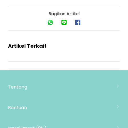
Bagikan Artikel
Artikel Terkait
Tentang
Tentang Mooimom
Lokasi Toko
Bantuan
MOOIMOM Wholesale
Hubungi Kami
MOOIMOM Affiliate Program
Pengiriman