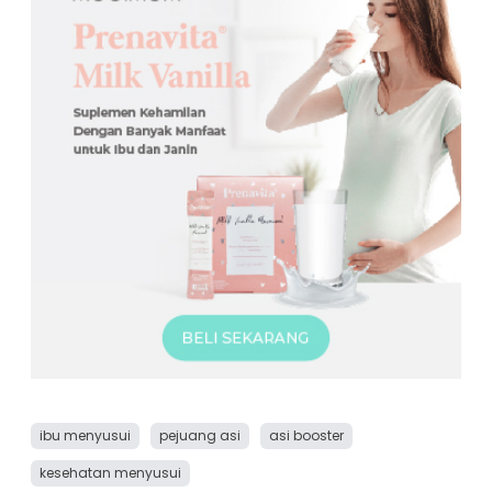
ibu menyusui
pejuang asi
asi booster
kesehatan menyusui