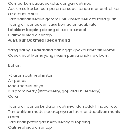
Campurkan bubuk cokelat dengan oatmeal
Aduk rata kedua campuran tersebut tanpa menambahkan
air ataupun susu
Tambahkan sedikit garam untuk memberi cita rasa gurih
Tuang air panas dan susu kemudian aduk rata
Letakkan topping pisang di atas oatmeal
Oatmeal siap disantap
4. Bubur Oatmeal Sederhana
Yang paling sederhana dan nggak pakai ribet nih Moms.
Cocok buat Moms yang masih punya anak new born.
Bahan:
70 gram oatmeal instan
Air panas
Madu secukupnya
150 gram berry (strawberry, goji, atau blueberry)
Cara:
Tuang air panas ke dalam oatmeal dan aduk hingga rata
Tambahkan madu secukupnya untuk mendapatkan manis
alami
Taburkan potongan berry sebagai topping
Oatmeal siap disantap