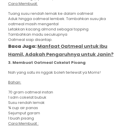
Cara Membuat:
Tuang susu rendah lemak ke dalam oatmeal
Aduk hingga oatmeal lembek. Tambahkan susu jika
oatmeal masih mengental
Letakkan kacang almond sebagai topping
Tambahkan madu secukupnya
Oatmeal siap disantap.
Baca Juga:
Manfaat Oatmeal untuk Ibu
Hamil, Adakah Pengaruhnya untuk Janin?
3. Membuat Oatmeal Cokelat Pisang
Nah yang satu ini nggak boleh terlewat ya Moms!
Bahan:
70 gram oatmeal instan
1 sdm cokelat bubuk
Susu rendah lemak
¾ cup air panas
Sejumput garam
1 buah pisang
Cara Membuat :