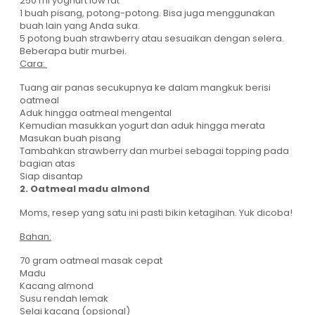
250 ml yoghurt low fat
1 buah pisang, potong-potong. Bisa juga menggunakan
buah lain yang Anda suka.
5 potong buah strawberry atau sesuaikan dengan selera.
Beberapa butir murbei.
Cara:
Tuang air panas secukupnya ke dalam mangkuk berisi
oatmeal
Aduk hingga oatmeal mengental
Kemudian masukkan yogurt dan aduk hingga merata
Masukan buah pisang
Tambahkan strawberry dan murbei sebagai topping pada
bagian atas
Siap disantap
2. Oatmeal madu almond
Moms, resep yang satu ini pasti bikin ketagihan. Yuk dicoba!
Bahan:
70 gram oatmeal masak cepat
Madu
Kacang almond
Susu rendah lemak
Selai kacang (opsional)