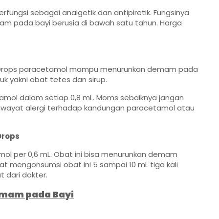
ngsi sebagai analgetik dan antipiretik. Fungsinya
 pada bayi berusia di bawah satu tahun. Harga
a Drops paracetamol mampu menurunkan demam pada
k yakni obat tetes dan sirup.
mol dalam setiap 0,8 mL. Moms sebaiknya jangan
riwayat alergi terhadap kandungan paracetamol atau
Drops
ol per 0,6 mL. Obat ini bisa menurunkan demam
pat mengonsumsi obat ini 5 sampai 10 mL tiga kali
dari dokter.
emam pada Bayi