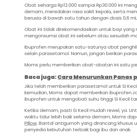
Obat seharga Rp12.000 sampai Rp30.000 ini men
demam, meredakan rasa sakit kepala, serta mengu
berusia di bawah satu tahun dengan dosis 0,6 mL
Obat ini tidak direkomendasikan untuk bayi yang m
mengonsumsi obat ini sebelum atau sesudah ma
Ibuprofen merupakan satu-satunya obat penghila
selain parasetamol. Namun, jangan berikan par
Moms perlu memberikan obat-obatan ini satu per 
Baca juga:
Cara Menurunkan Panas p
Jika telah memberikan parasetamol untuk Si Kec
kemudian, Moms dapat memberikan ibuprofen.J
ibuprofen untuk mengobati suhu tinggi Si Kecil ta
Ketika demam, pasti Si Kecil mudah rewel, ya. 
waktu tidur lebih baik selama demam, Moms da
Pillow
. Bantal antigumoh yang dirancang khusus u
penyedia kebutuhan terbaik bagi ibu dan anak.