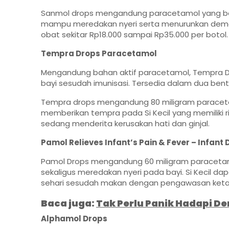
Sanmol drops mengandung paracetamol yang berfu
mampu meredakan nyeri serta menurunkan demam
obat sekitar Rp18.000 sampai Rp35.000 per botol.
Tempra Drops Paracetamol
Mengandung bahan aktif paracetamol, Tempr
bayi sesudah imunisasi. Tersedia dalam dua bentu
Tempra drops mengandung 80 miligram paraceta
memberikan tempra pada Si Kecil yang memiliki 
sedang menderita kerusakan hati dan ginjal.
Pamol Relieves Infant’s Pain & Fever – Infant 
Pamol Drops mengandung 60 miligram paracetam
sekaligus meredakan nyeri pada bayi. Si Kecil da
sehari sesudah makan dengan pengawasan ketat 
Baca juga:
Tak Perlu Panik Hadapi D
Alphamol Drops