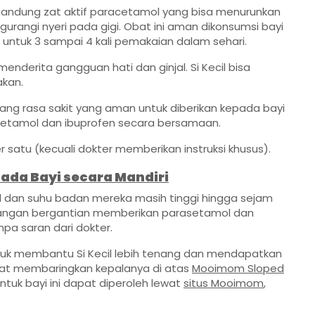
gandung zat aktif paracetamol yang bisa menurunkan
rangi nyeri pada gigi. Obat ini aman dikonsumsi bayi
 untuk 3 sampai 4 kali pemakaian dalam sehari.
enderita gangguan hati dan ginjal. Si Kecil bisa
kan.
ng rasa sakit yang aman untuk diberikan kepada bayi
asetamol dan ibuprofen secara bersamaan.
satu (kecuali dokter memberikan instruksi khusus).
ada Bayi secara Mandiri
il dan suhu badan mereka masih tinggi hingga sejam
angan bergantian memberikan parasetamol dan
npa saran dari dokter.
Untuk membantu Si Kecil lebih tenang dan mendapatkan
pat membaringkan kepalanya di atas
Mooimom Sloped
ntuk bayi ini dapat diperoleh lewat
situs Mooimom
,