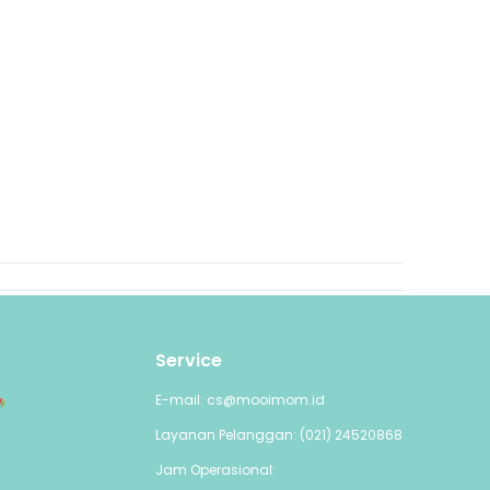
Service
E-mail: cs@mooimom.id
Layanan Pelanggan: (021) 24520868
Jam Operasional: