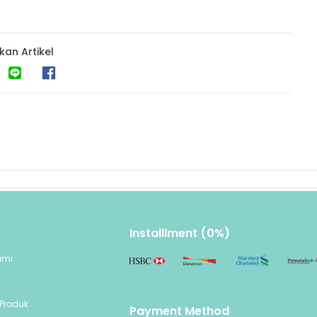
kan Artikel
Installlment (0%)
ami
n
Produk
Payment Method