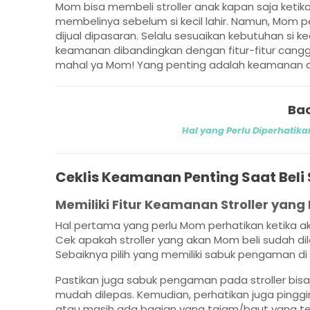
Mom bisa membeli stroller anak kapan saja ket
membelinya sebelum si kecil lahir. Namun, Mom p
dijual dipasaran. Selalu sesuaikan kebutuhan si k
keamanan dibandingkan dengan fitur-fitur canggih
mahal ya Mom! Yang penting adalah keamanan 
Bac
Hal yang Perlu Diperhatik
Ceklis Keamanan Penting Saat Beli 
Memiliki Fitur Keamanan Stroller yan
Hal pertama yang perlu Mom perhatikan ketika ak
Cek apakah stroller yang akan Mom beli sudah d
Sebaiknya pilih yang memiliki sabuk pengaman di l
Pastikan juga sabuk pengaman pada stroller bisa
mudah dilepas. Kemudian, perhatikan juga pinggi
atau masih ada bagian yang tajam/baut yang t