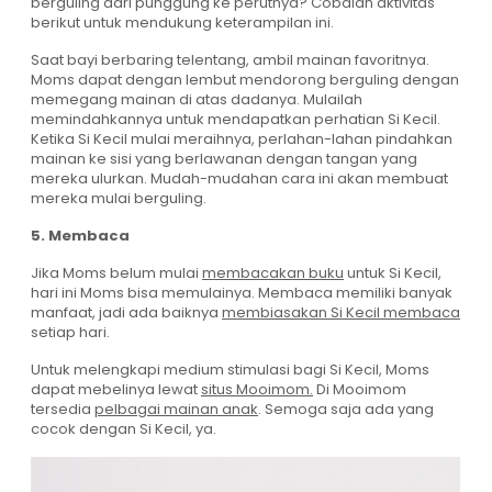
berguling dari punggung ke perutnya? Cobalah aktivitas
berikut untuk mendukung keterampilan ini.
Saat bayi berbaring telentang, ambil mainan favoritnya.
Moms dapat dengan lembut mendorong berguling dengan
memegang mainan di atas dadanya. Mulailah
memindahkannya untuk mendapatkan perhatian Si Kecil.
Ketika Si Kecil mulai meraihnya, perlahan-lahan pindahkan
mainan ke sisi yang berlawanan dengan tangan yang
mereka ulurkan. Mudah-mudahan cara ini akan membuat
mereka mulai berguling.
5. Membaca
Jika Moms belum mulai
membacakan buku
untuk Si Kecil,
hari ini Moms bisa memulainya. Membaca memiliki banyak
manfaat, jadi ada baiknya
membiasakan Si Kecil membaca
setiap hari.
Untuk melengkapi medium stimulasi bagi Si Kecil, Moms
dapat mebelinya lewat
situs Mooimom.
Di Mooimom
tersedia
pelbagai mainan anak
. Semoga saja ada yang
cocok dengan Si Kecil, ya.