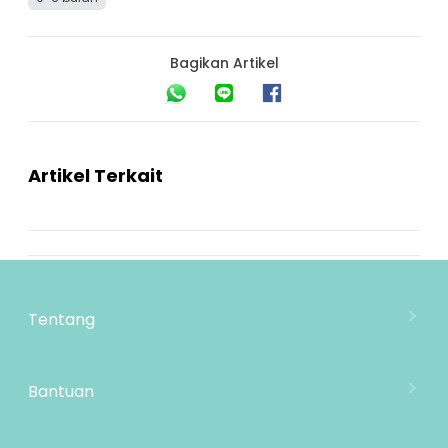
Bagikan Artikel
Artikel Terkait
Tentang
Tentang Mooimom
Lokasi Toko
Bantuan
MOOIMOM Wholesale
Hubungi Kami