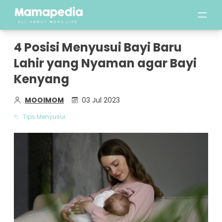
4 Posisi Menyusui Bayi Baru
Lahir yang Nyaman agar Bayi
Kenyang
MOOIMOM
03 Jul 2023
Tips Menyusui