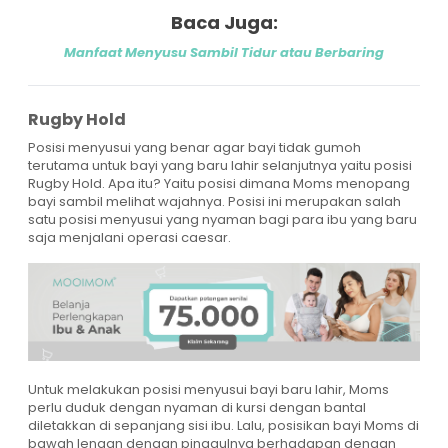
Baca Juga:
Manfaat Menyusu Sambil Tidur atau Berbaring
Rugby Hold
Posisi menyusui yang benar agar bayi tidak gumoh
terutama untuk bayi yang baru lahir selanjutnya yaitu posisi
Rugby Hold. Apa itu? Yaitu posisi dimana Moms menopang
bayi sambil melihat wajahnya. Posisi ini merupakan salah
satu posisi menyusui yang nyaman bagi para ibu yang baru
saja menjalani operasi caesar.
Untuk melakukan posisi menyusui bayi baru lahir, Moms
perlu duduk dengan nyaman di kursi dengan bantal
diletakkan di sepanjang sisi ibu. Lalu, posisikan bayi Moms di
bawah lengan dengan pinggulnya berhadapan dengan