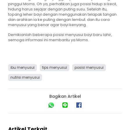
pinggul Moms. Oh ya, perhatikan juga posisi hidup si kecil,
hidung harus sejajar dengan puting susu. Setelah itu,
topang leher bayi dengan menggunakan telapak tangan
dan arahkan ia ke puting dengan lembut. dan itu cara
menyusui yang benar agar bayi kenyang.
Demikianlah beberapa posisi menyusui bayi baru lahir,
semoga informasi ini membantu ya Moms.
ibu menyusui
tips menyusui
posisi menyusui
nutrisi menyusui
Bagikan Artikel
Artikel Terkait