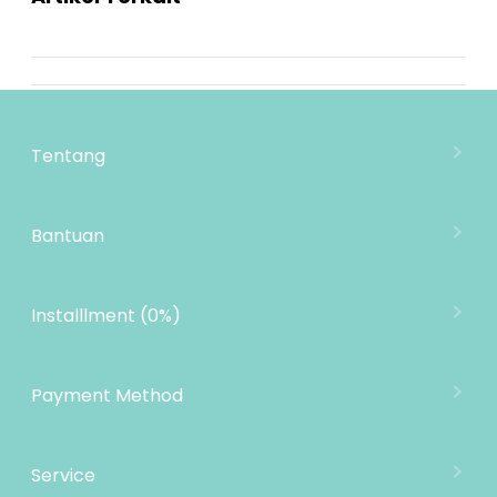
Tentang
Tentang Mooimom
Lokasi Toko
Bantuan
MOOIMOM Wholesale
Hubungi Kami
MOOIMOM Affiliate Program
Pengiriman
Installlment (0%)
Penukaran Produk
Garansi Produk
Payment Method
Kebijakan Privasi
Informasi Cicilan
Service
MOOIMOM Rewards