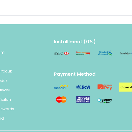
Installlment (0%)
ami
n
Produk
Payment Method
oduk
rivasi
icilan
Rewards
end