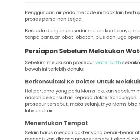
Penggunaan air pada metode ini tidak lain bertu
proses persalinan terjadi.
Berbeda dengan prosedur melahirkan lainnya, me
tanpa bantuan obat-obatan, bius dan juga opera
Persiapan Sebelum Melakukan Wate
Sebelum melakukan prosedur
water birth
sebaikn
bawah ini terlebih dahulu:
Berkonsultasi Ke Dokter Untuk Melaku
Hal pertama yang perlu Moms lakukan sebelum m
adalah berkonsultasi kepada dokter kandungan. 
prosedur tersebut, maka selanjutnya Moms bisa
lahiran di air.
Menentukan Tempat
Selain harus mencari dokter yang benar-benar ah
menentukan dimana proses tersebut akan dilakuka