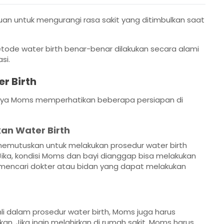
juan untuk mengurangi rasa sakit yang ditimbulkan saat
tode water birth benar-benar dilakukan secara alami
si.
r Birth
ya Moms memperhatikan beberapa persiapan di
kan Water Birth
emutuskan untuk melakukan prosedur water birth
Jika, kondisi Moms dan bayi dianggap bisa melakukan
 mencari dokter atau bidan yang dapat melakukan
li dalam prosedur water birth, Moms juga harus
n. Jika ingin melahirkan di rumah sakit, Moms harus