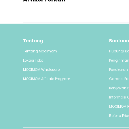
Tentang
Bantuan
Tentang Mooimom
Hubungi K
Lokasi Toko
Pengirima
MOOIMOM Wholesale
Penukaran 
MOOIMOM Affiliate Program
Garansi Pr
Kebijakan P
Informasi C
MOOIMOM 
Refer a Fri