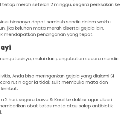
il tetap merah setelah 2 minggu, segera periksakan ke
 virus biasanya dapat sembuh sendiri dalam waktu
 jika keluhan mata merah disertai gejala lain,
ntuk mendapatkan penanganan yang tepat.
Bayi
k mengatasinya, mulai dari pengobatan secara mandiri
itis, Anda bisa meringankan gejala yang dialami Si
ara rutin agar ia tidak sulit membuka mata dan
 lembut.
2 hari, segera bawa Si Kecil ke dokter agar diberi
memberikan obat tetes mata atau salep antibiotik
.