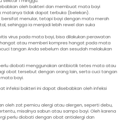
u sekitar 1 minggu.
g disebabkan oleh bakteri dan membuat mata bayi
k matanya tidak dapat terbuka (belekan).
idak bersifat menular, tetapi bayi dengan mata merah
al, sehingga ia menjadi lebih rewel dan suka
tis virus pada mata bayi, bisa dilakukan perawatan
hangat atau memberi kompres hangat pada mata
ncuci tangan Anda sebelum dan sesudah melakukan
i perlu diobati menggunakan antibiotik tetes mata atau
bagi obat tersebut dengan orang lain, serta cuci tangan
mata bayi.
at infeksi bakteri ini dapat disebabkan oleh infeksi
kan oleh zat pemicu alergi atau alergen, seperti debu,
tertentu, misalnya sabun atau sampo bayi. Oleh karena
gi perlu diobati dengan obat antialergi dan