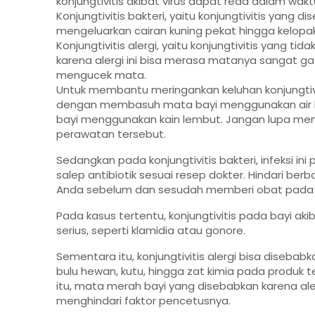
konjungtivitis akibat virus dapat reda dalam wakt
Konjungtivitis bakteri, yaitu konjungtivitis yan
mengeluarkan cairan kuning pekat hingga kelopa
Konjungtivitis alergi, yaitu konjungtivitis yang t
karena alergi ini bisa merasa matanya sangat gat
mengucek mata.
Untuk membantu meringankan keluhan konjungtivi
dengan membasuh mata bayi menggunakan air 
bayi menggunakan kain lembut. Jangan lupa me
perawatan tersebut.
Sedangkan pada konjungtivitis bakteri, infeksi in
salep antibiotik sesuai resep dokter. Hindari ber
Anda sebelum dan sesudah memberi obat pada 
Pada kasus tertentu, konjungtivitis pada bayi akib
serius, seperti klamidia atau gonore.
Sementara itu, konjungtivitis alergi bisa disebab
bulu hewan, kutu, hingga zat kimia pada produk 
itu, mata merah bayi yang disebabkan karena aler
menghindari faktor pencetusnya.