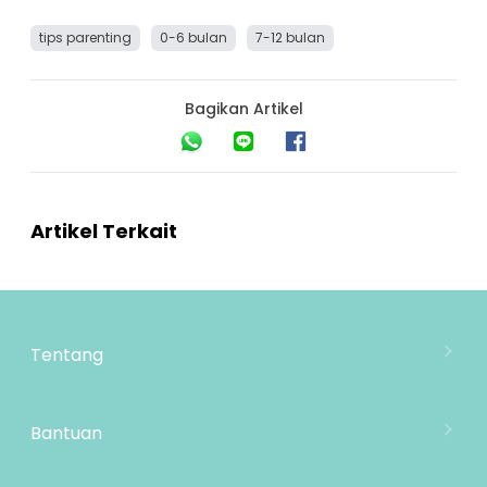
tips parenting
0-6 bulan
7-12 bulan
Bagikan Artikel
Artikel Terkait
Tentang
Tentang Mooimom
Lokasi Toko
Bantuan
MOOIMOM Wholesale
Hubungi Kami