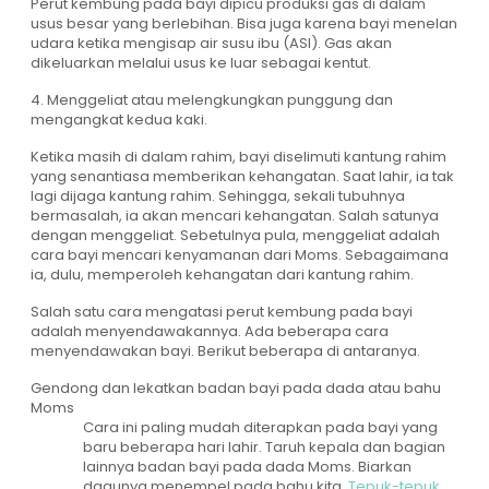
Perut kembung pada bayi dipicu produksi gas di dalam
usus besar yang berlebihan. Bisa juga karena bayi menelan
udara ketika mengisap air susu ibu (ASI). Gas akan
dikeluarkan melalui usus ke luar sebagai kentut.
4. Menggeliat atau melengkungkan punggung dan
mengangkat kedua kaki.
Ketika masih di dalam rahim, bayi diselimuti kantung rahim
yang senantiasa memberikan kehangatan. Saat lahir, ia tak
lagi dijaga kantung rahim. Sehingga, sekali tubuhnya
bermasalah, ia akan mencari kehangatan. Salah satunya
dengan menggeliat. Sebetulnya pula, menggeliat adalah
cara bayi mencari kenyamanan dari Moms. Sebagaimana
ia, dulu, memperoleh kehangatan dari kantung rahim.
Salah satu cara mengatasi perut kembung pada bayi
adalah menyendawakannya. Ada beberapa cara
menyendawakan bayi. Berikut beberapa di antaranya.
Gendong dan lekatkan badan bayi pada dada atau bahu
Moms
Cara ini paling mudah diterapkan pada bayi yang
baru beberapa hari lahir. Taruh kepala dan bagian
lainnya badan bayi pada dada Moms. Biarkan
dagunya menempel pada bahu kita.
Tepuk-tepuk