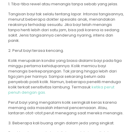
1. Tiba-tiba rewel atau menangis tanpa sebab yang jelas.
Tangisan bayi tak selalu tentang lapar. Intonasi tangisannya,
menurut beberapa dokter spesialis anak, menandakan
reaksinya terhadap sesuatu. Jika bayi telah menangis
tanpa henti lebih dari satu jam, bisa jadi karena ia sedang
sakit. Jenis tangisannya cenderung nyaring, intens dan
panik.
2. Perut bayi terasa kencang.
Kolik merupakan kondisi yang biasa dialami bayi pada tiga
minggu pertama kehidupannya. Kolik memicu bayi
menangis berkepanjangan. Tak jarang hingga lebih dari
tiga jam per harinya. Sampai sekarang belum ada
penyebab pasti kolik. Namun, beberapa peneliti menduga
kolik terkait sensitivitas lambung. Termasuk
ketika perut
penuh dengan gas.
Perut bayi yang mengalami kolik seringkali keras karena
memang ada masalah internal pencernaaan. Atau,
lantaran otot-otot perut menegang saat mereka menangis.
3. Beberapa kali buang angin dalam jeda yang singkat.