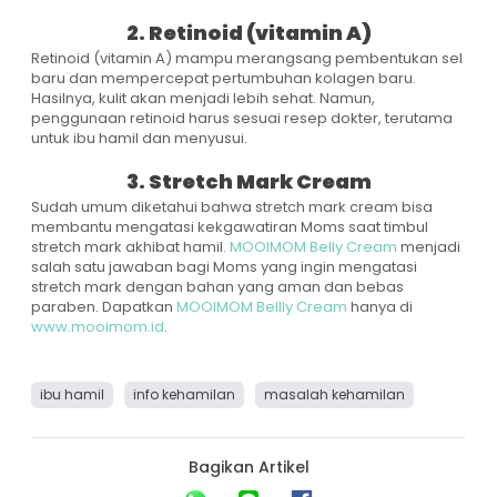
2. Retinoid (vitamin A)
Retinoid (vitamin A) mampu merangsang pembentukan sel
baru dan mempercepat pertumbuhan kolagen baru.
Hasilnya, kulit akan menjadi lebih sehat. Namun,
penggunaan retinoid harus sesuai resep dokter, terutama
untuk ibu hamil dan menyusui.
3. Stretch Mark Cream
Sudah umum diketahui bahwa stretch mark cream bisa
membantu mengatasi kekgawatiran Moms saat timbul
stretch mark akhibat hamil.
MOOIMOM Belly Cream
menjadi
salah satu jawaban bagi Moms yang ingin mengatasi
stretch mark dengan bahan yang aman dan bebas
paraben. Dapatkan
MOOIMOM Bellly Cream
hanya di
www.mooimom.id
.
ibu hamil
info kehamilan
masalah kehamilan
Bagikan Artikel