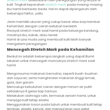
Stretch mark
disebabkan oleh peregangan yang terjadi di
kulit. Tingkat keparahan
stretch mark
pada masing-masing
ibu hamil berbeda-beda. Hal ini dapat dipengaruhi oleh
beberapa faktor, yaitu:
Janin memiliki ukuran yang cukup besar atau bayi kembar
Kehamilan dengan cairan ketuban berlebih
Riwayat
stretch mark
saat hamil pada keluarga kandung,
misalnya ibu, kakak, atau nenek
Hamil di usia muda yang membuat kulit lebih banyak
mengalami peregangan
Mencegah
Stretch Mark
pada Kehamilan
Berikut ini adalah beberapa langkah yang dapat Bumil
lakukan untuk mencegah munculnya
stretch mark
saat
hamil:
Mengonsumsi makanan bernutrisi, seperti buah-buahan
dan sayuran, serta menghindari makanan tinggi lemak,
gula, dan garam
Mencukupi kebutuhan cairan dengan minum air putih
setidaknya 8 gelas tiap harinya
Melakukan olahraga rutin, termasuk senam hamil, untuk
menjaga kulit tetap elastis
Menggunakan losion pada tubuh untuk membuat kulit tetap
lembap, elastis, kenyal, dan mengurangi rasa gatal