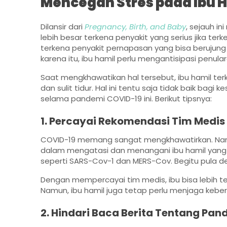
Mencegah Stres pada Ibu 
Dilansir dari
Pregnancy, Birth, and Baby
, sejauh i
lebih besar terkena penyakit yang serius jika te
terkena penyakit pernapasan yang bisa berujung p
karena itu, ibu hamil perlu mengantisipasi penul
Saat mengkhawatikan hal tersebut, ibu hamil te
dan sulit tidur. Hal ini tentu saja tidak baik bagi
selama pandemi COVID-19 ini. Berikut tipsnya:
1. Percayai Rekomendasi Tim Medis
COVID-19 memang sangat mengkhawatirkan. Namun
dalam mengatasi dan menangani ibu hamil yang m
seperti SARS-Cov-1 dan MERS-Cov. Begitu pula de
Dengan mempercayai tim medis, ibu bisa lebih ten
Namun, ibu hamil juga tetap perlu menjaga kebersi
2. Hindari Baca Berita Tentang Pa