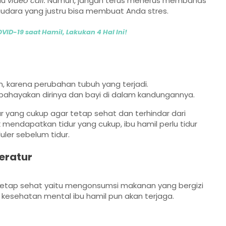
au
video call.
Namun, jangan terus menerus membahas
dara yang justru bisa membuat Anda stres.
COVID-19 saat Hamil, Lakukan 4 Hal Ini!
 karena perubahan tubuh yang terjadi.
bahayakan dirinya dan bayi di dalam kandungannya.
ur yang cukup agar tetap sehat dan terhindar dari
mendapatkan tidur yang cukup, ibu hamil perlu tidur
ler sebelum tidur.
eratur
r tetap sehat yaitu mengonsumsi makanan yang bergizi
 kesehatan mental ibu hamil pun akan terjaga.