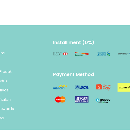
Installlment (0%)
ami
n
Produk
Payment Method
oduk
rivasi
icilan
Rewards
end