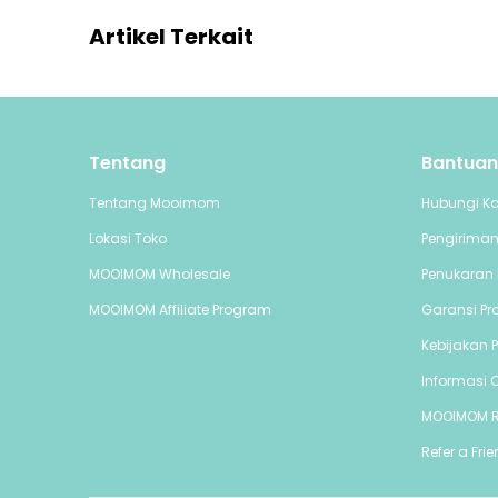
Artikel Terkait
Tentang
Bantuan
Tentang Mooimom
Hubungi K
Lokasi Toko
Pengirima
MOOIMOM Wholesale
Penukaran 
MOOIMOM Affiliate Program
Garansi Pr
Kebijakan P
Informasi C
MOOIMOM 
Refer a Fri