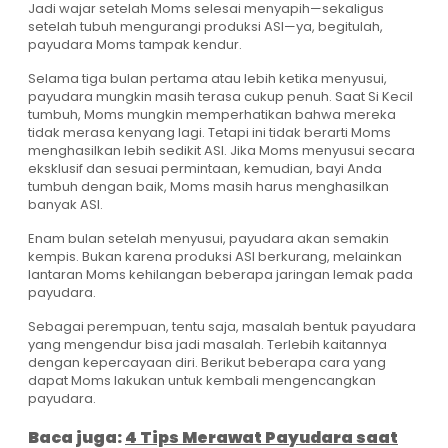
Jadi wajar setelah Moms selesai menyapih—sekaligus
setelah tubuh mengurangi produksi ASI—ya, begitulah,
payudara Moms tampak kendur.
Selama tiga bulan pertama atau lebih ketika menyusui,
payudara mungkin masih terasa cukup penuh. Saat Si Kecil
tumbuh, Moms mungkin memperhatikan bahwa mereka
tidak merasa kenyang lagi. Tetapi ini tidak berarti Moms
menghasilkan lebih sedikit ASI. Jika Moms menyusui secara
eksklusif dan sesuai permintaan, kemudian, bayi Anda
tumbuh dengan baik, Moms masih harus menghasilkan
banyak ASI.
Enam bulan setelah menyusui, payudara akan semakin
kempis. Bukan karena produksi ASI berkurang, melainkan
lantaran Moms kehilangan beberapa jaringan lemak pada
payudara.
Sebagai perempuan, tentu saja, masalah bentuk payudara
yang mengendur bisa jadi masalah. Terlebih kaitannya
dengan kepercayaan diri. Berikut beberapa cara yang
dapat Moms lakukan untuk kembali mengencangkan
payudara.
Baca juga:
4 Tips Merawat Payudara saat