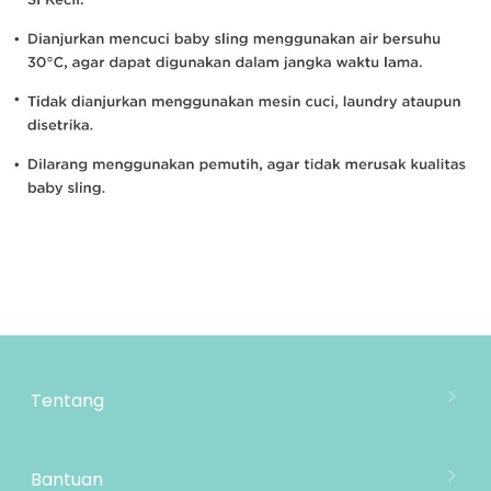
Tentang
Tentang Mooimom
Lokasi Toko
Bantuan