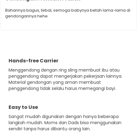
didistribusikan secara merata di sepanjang punggung
Bahannya bagus, tebal, semoga babynya betah lama-lama di
gendongannya hehe
dan bahu
*Size: Panjang kain 205 cm, Lebar kain 75 cm
Hands-free Carrier
Menggendong dengan ring sling membuat ibu atau
penggendong dapat mengerjakan pekerjaan lainnya.
Material gendongan yang aman membuat
penggendong tidak selalu harus memegangi bayi.
Easy to Use
Sangat mudah digunakan dengan hanya beberapa
langkah mudah. Moms dan Dads bisa menggunakan
sendiri tanpa harus dibantu orang lain.