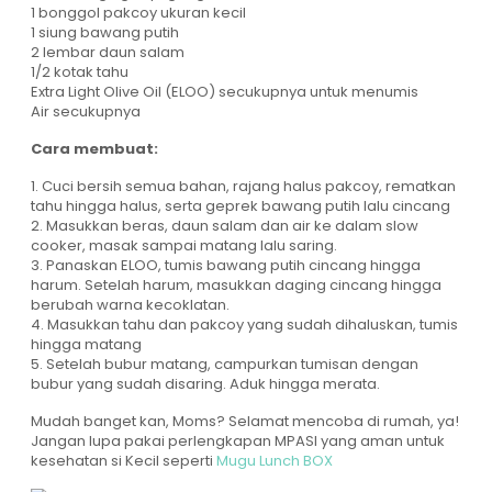
1 bonggol pakcoy ukuran kecil
1 siung bawang putih
2 lembar daun salam
1/2 kotak tahu
Extra Light Olive Oil (ELOO) secukupnya untuk menumis
Air secukupnya
Cara membuat:
1. Cuci bersih semua bahan, rajang halus pakcoy, rematkan
tahu hingga halus, serta geprek bawang putih lalu cincang
2. Masukkan beras, daun salam dan air ke dalam slow
cooker, masak sampai matang lalu saring.
3. Panaskan ELOO, tumis bawang putih cincang hingga
harum. Setelah harum, masukkan daging cincang hingga
berubah warna kecoklatan.
4. Masukkan tahu dan pakcoy yang sudah dihaluskan, tumis
hingga matang
5. Setelah bubur matang, campurkan tumisan dengan
bubur yang sudah disaring. Aduk hingga merata.
Mudah banget kan, Moms? Selamat mencoba di rumah, ya!
Jangan lupa pakai perlengkapan MPASI yang aman untuk
kesehatan si Kecil seperti
Mugu Lunch BOX