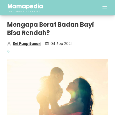
Mengapa Berat Badan Bayi
Bisa Rendah?
Evi Puspitasari
04 Sep 2021