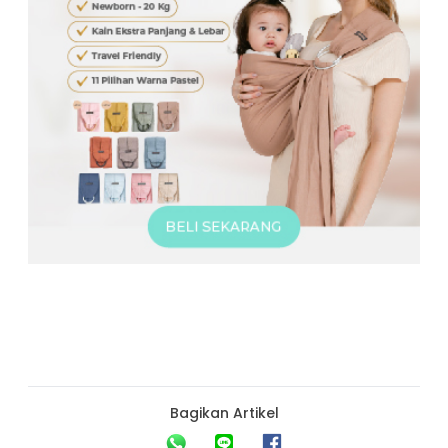
Bagikan Artikel