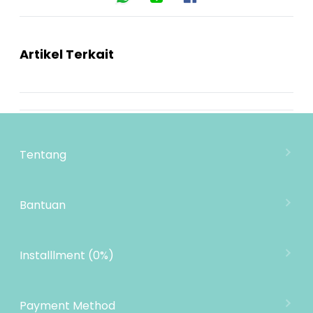
Artikel Terkait
Tentang
Tentang Mooimom
Lokasi Toko
Bantuan
MOOIMOM Wholesale
Hubungi Kami
MOOIMOM Affiliate Program
Pengiriman
Installlment (0%)
Penukaran Produk
Garansi Produk
Payment Method