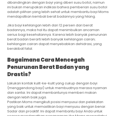
dibandingkan dengan bayi yang diberi susu botol, namun
ini bukan merupakan indikasi bahwa pemberian susu botol
adalah pilihan yang lebih sehat untuk membantu bayi Moms
mendapatkan kembali berat badannya yang hilang.
Jika bayi kehilangan lebih dari 12 persen dari berat
badannya, maka hal itu dapat menimbulkan ancaman
serius bagi kesehatannya. Karena lebih banyak penurunan
berat badan berarti lebih banyak kehilangan cairan;
kehilangan cairan dapat menyebabkan dehidrasi, yang
berakibat fatal.
Bagaimana Cara Mencegah
Penurunan Berat Badan yang
Drastis?
Lakukan kontak kulit-ke-kulit yang cukup dengan bayi
(menggendong bayi) untuk membuatnya merasa nyaman
dan santai. Ini dapat membantunya memberi makan
dengan lebih baik juga.
Pastikan Moms mengikuti posisi menyusui dan pelekatan
yang baik untuk memastikan bayi menyusu dengan benar.
Sadar dan proaktif. Ini dapat membantu bayi Anda untuk
segera mendapatkan penanganan jika Moms mengetahui