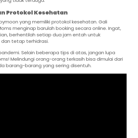
 yang tidak terduga.
an Protokol Kesehatan
 babymoon yang memiliki protokol kesehatan. Gali
Moms menginap barulah booking secara online. Ingat,
, berhentilah setiap dua jam entah untuk
an tetap terhidrasi.
andemi. Selain beberapa tips di atas, jangan lupa
ms! Melindungi orang-orang terkasih bisa dimulai dari
a barang-barang yang sering disentuh.