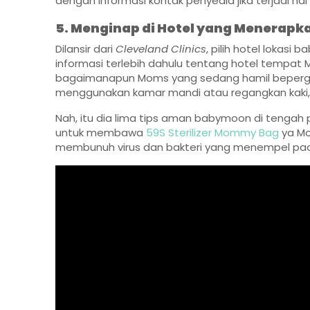
dengan informasi kontak penyedia jika terjadi hal
5. Menginap di Hotel yang Menerapk
Dilansir dari
Cleveland Clinics
, pilih hotel lokasi
informasi terlebih dahulu tentang hotel tempat 
bagaimanapun Moms yang sedang hamil bepergian
menggunakan kamar mandi atau regangkan kaki, d
Nah, itu dia lima tips aman babymoon di tengah p
untuk membawa
59S Sterilizer Mommy Bag
ya Mo
membunuh virus dan bakteri yang menempel pad