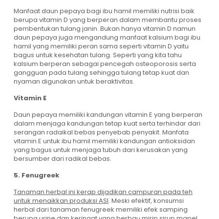
Manfaat daun pepaya bagi ibu hamil memiliki nutrisi baik
berupa vitamin D yang berperan dalam membantu proses
pembentukan tulang janin. Bukan hanya vitamin D namun
daun pepaya juga mengandung manfaat kalsium bagi ibu
hamil yang memiliki peran sama seperti vitamin D yaitu
bagus untuk kesehatan tulang. Seperti yang kita tahu
kalsium berperan sebagai pencegah osteoporosis serta
gangguan pada tulang sehingga tulang tetap kuat dan
nyaman digunakan untuk beraktivitas.
Vitamin E
Daun pepaya memiliki kandungan vitamin E yang berperan
dalam menjaga kandungan tetap kuat serta terhindar dari
serangan radaikal bebas penyebab penyakit. Manfata
vitamin E untuk ibu hamil memiliki kandungan antioksidan
yang bagus untuk menjaga tubuh dari kerusakan yang
bersumber dari radikal bebas.
5. Fenugreek
Tanaman herbal ini kerap dijadikan campuran pada teh
untuk menaikkan produksi ASI
. Meski efektif, konsumsi
herbal dari tanaman fenugreek memiliki efek samping
berupa urine dan keringat yang berbau mirip sirup mapel,