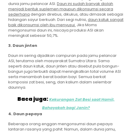
dunia jamu pelancar ASI.
Daun ini sudah banyak diolah
menjadi bentuk suplemen maupun dikonsumsi secara
sederhana
dengan direbus, dikukus, atau dimasak sebagai
hidangan sayur berkuah. Dari segi nutrisi,
daun katuk sangat
baik dikonsumsi oleh ibu menyusui.
Jika Moms
mengonsumsi daun ini, niscaya produksi ASI akan
meningkat sebesar 50,7%.
3. Daun jinten
Daun ini sering dijadikan campuran pada jamu pelancar
ASI, terutama oleh masyarakat Sumatra Utara. Sama
seperti daun katuk, daun jinten atau disebut pula bangun-
bangun juga terbukti dapat meningkatkan total volume ASI
serta menambah berat badan bayi. Semua berkat
komposisi zat besi, seng, dan kalium dalam selembar
daunnya.
Baca juga:
Kekurangan Zat Besi saat Hamil,
Bahayakah bagi Janin?
4. Daun pepaya
Beberapa orang enggan mengonsumsi daun pepaya
lantaran rasanya yang pahit. Namun, dalam dunia jamu,