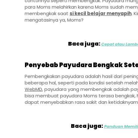
contohnya seperti membengkak. Payudara mung
para Moms melahirkan karena Moms sudah memprod
membengkak saat
si kecil belajar menyapih
. 
mengatasinya ya, Moms?
Baca juga:
Cepat atau Lamb
Penyebab Payudara Bengkak Set
Pembengkakan payudara adalah hasil dari pening
beberapa hal, seperti pada kondisi setelah melahi
WebMD
, payudara yang membengkak adalah payuda
bisa membuat payudara Moms terasa bengkak, h
dapat menyebabkan rasa sakit dan ketidaknyam
Baca juga:
Panduan Memili