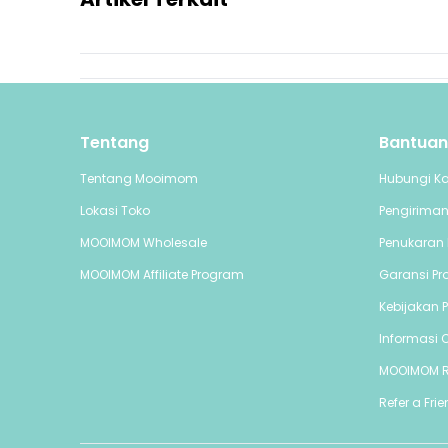
Tentang
Bantuan
Tentang Mooimom
Hubungi K
Lokasi Toko
Pengirima
MOOIMOM Wholesale
Penukaran 
MOOIMOM Affiliate Program
Garansi Pr
Kebijakan P
Informasi C
MOOIMOM 
Refer a Fri