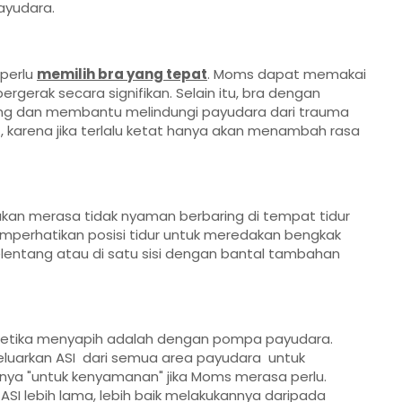
ayudara.
perlu
memilih bra yang tepat
. Moms dapat memakai
erak secara signifikan. Selain itu, bra dengan
ung dan membantu melindungi payudara dari trauma
t, karena jika terlalu ketat hanya akan menambah rasa
an merasa tidak nyaman berbaring di tempat tidur
perhatikan posisi tidur untuk meredakan bengkak
elentang atau di satu sisi dengan bantal tambahan
ketika menyapih adalah dengan pompa payudara.
luarkan ASI dari semua area payudara untuk
ya "untuk kenyamanan" jika Moms merasa perlu.
SI lebih lama, lebih baik melakukannya daripada