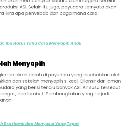
kin akan membengkak secara alami segera setelah
uksi ASI. Selain itu juga, payudara ternyata akan
Kira-kira apa penyebab dan bagaimana cara
at, Ibu Harus Tahu Cara Menyapih Anak
elah Menyapih
katan aliran darah di payudara yang disebabkan oleh
rkan dan setelah menyapih si kecil. Dilansir dari laman
ra yang berisi terlalu banyak ASI. Air susu tersebut
angat, dan lembut. Pembengkakan yang terjadi
anan.
h Bra Hamil dan Menyusui Yang Tepat