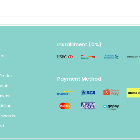
Installlment (0%)
ami
n
Produk
Payment Method
oduk
rivasi
icilan
Rewards
end