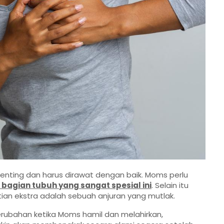
enting dan harus dirawat dengan baik. Moms perlu
 bagian tubuh yang sangat spesial ini
. Selain itu
an ekstra adalah sebuah anjuran yang mutlak.
rubahan ketika Moms hamil dan melahirkan,