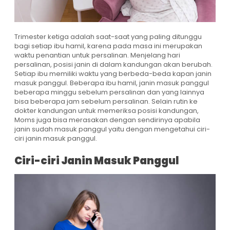
Trimester ketiga adalah saat-saat yang paling ditunggu
bagi setiap ibu hamil, karena pada masa ini merupakan
waktu penantian untuk persalinan. Menjelang hari
persalinan, posisi janin di dalam kandungan akan berubah.
Setiap ibu memiliki waktu yang berbeda-beda kapan janin
masuk panggul. Beberapa ibu hamil, janin masuk panggul
beberapa minggu sebelum persalinan dan yang lainnya
bisa beberapa jam sebelum persalinan. Selain rutin ke
dokter kandungan untuk memeriksa posisi kandungan,
Moms juga bisa merasakan dengan sendirinya apabila
janin sudah masuk panggul yaitu dengan mengetahui ciri-
ciri janin masuk panggul.
Ciri-ciri Janin Masuk Panggul