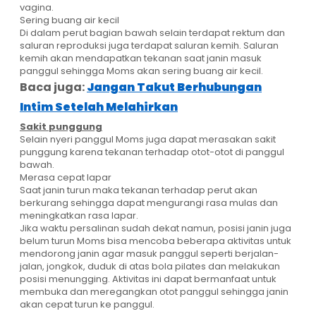
vagina.
Sering buang air kecil
Di dalam perut bagian bawah selain terdapat rektum dan
saluran reproduksi juga terdapat saluran kemih. Saluran
kemih akan mendapatkan tekanan saat janin masuk
panggul sehingga Moms akan sering buang air kecil.
Baca juga:
Jangan Takut Berhubungan
Intim Setelah Melahirkan
Sakit punggung
Selain nyeri panggul Moms juga dapat merasakan sakit
punggung karena tekanan terhadap otot-otot di panggul
bawah.
Merasa cepat lapar
Saat janin turun maka tekanan terhadap perut akan
berkurang sehingga dapat mengurangi rasa mulas dan
meningkatkan rasa lapar.
Jika waktu persalinan sudah dekat namun, posisi janin juga
belum turun Moms bisa mencoba beberapa aktivitas untuk
mendorong janin agar masuk panggul seperti berjalan-
jalan, jongkok, duduk di atas bola pilates dan melakukan
posisi menungging. Aktivitas ini dapat bermanfaat untuk
membuka dan meregangkan otot panggul sehingga janin
akan cepat turun ke panggul.