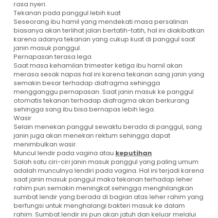
rasa nyeri.
Tekanan pada panggul lebih kuat
Seseorang ibu hamil yang mendekati masa persalinan
biasanya akan terlihat jalan bertatih-tatih, hal ini diakibatkan
karena adanya tekanan yang cukup kuat di panggul saat
janin masuk panggul.
Pernapasan terasa lega
Saat masa kehamilan trimester ketiga ibu hamil akan
merasa sesak napas hal ini karena tekanan sang janin yang
semakin besar terhadap diafragma sehingga
mengganggu pernapasan. Saat janin masuk ke panggul
otomatis tekanan terhadap diafragma akan berkurang
sehingga sang ibu bisa bernapas lebih lega.
Wasir
Selain menekan panggul sewaktu berada di panggul, sang
janin juga akan menekan rektum sehingga dapat
menimbulkan wasir.
Muncul lendir pada vagina atau
keputihan
Salah satu ciri-ciri janin masuk panggul yang paling umum
adalah munculnya lendiri pada vagina. Hal ini terjadi karena
saat janin masuk panggul maka tekanan terhadap leher
rahim pun semakin meningkat sehingga menghilangkan
sumbat lendir yang berada di bagian atas leher rahim yang
berfungsi untuk menghalangi bakteri masuk ke dalam
rahim. Sumbat lendir ini pun akan jatuh dan keluar melalui