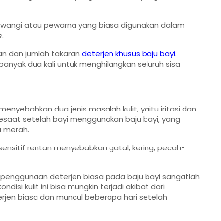
 pewangi atau pewarna yang biasa digunakan dalam
s
.
ian dan jumlah takaran
deterjen khusus baju bayi
.
anyak dua kali untuk menghilangkan seluruh sisa
yebabkan dua jenis masalah kulit, yaitu iritasi dan
l sesaat setelah bayi menggunakan baju bayi, yang
a merah.
sensitif rentan menyebabkan gatal, kering, pecah-
t penggunaan deterjen biasa pada baju bayi sangatlah
 kondisi kulit ini bisa mungkin terjadi akibat dari
jen biasa dan muncul beberapa hari setelah