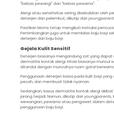
"bebas pewangi" dan "bebas pewarna".
Alergi atau sensitivitas sering disebabkan oleh
deterjen dan pelembut, dikutip dari
youngparent
Pastikan Moms tetap mengikuti instruksi pencuc
Pertimbangkan juga untuk membilas baju bayi seb
deterjen dari baju bayi.
Gejala Kulit Sensitif
Deterjen biasanya mengandung zat yang dapat men
dermatitis kontak alergi. Iritasi biasanya muncu
ditandai dengan munculnya ruam gatal berwarn
Penggunaan deterjen biasa pada kulit bayi yang 
pecah, dan membuat tidak nyaman.
Sedangkan, kasus dermatitis kontak alergi akiba
jarang terjadi. Namun, dikutip dari
youngparents
,
wewangian, pewarna atau pengawet dalam deter
penggunaan baju bayi.