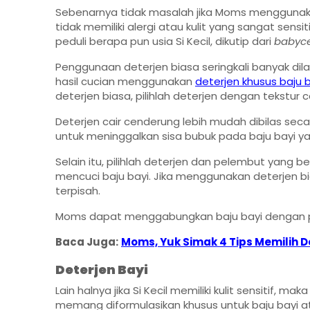
Sebenarnya tidak masalah jika Moms menggunakan
tidak memiliki alergi atau kulit yang sangat sensi
peduli berapa pun usia Si Kecil, dikutip dari
babyce
Penggunaan deterjen biasa seringkali banyak dil
hasil cucian menggunakan
deterjen khusus baju 
deterjen biasa, pilihlah deterjen dengan tekstur ca
Deterjen cair cenderung lebih mudah dibilas sec
untuk meninggalkan sisa bubuk pada baju bayi yan
Selain itu, pilihlah deterjen dan pelembut yang 
mencuci baju bayi. Jika menggunakan deterjen b
terpisah.
Moms dapat menggabungkan baju bayi dengan pa
Baca Juga:
Moms, Yuk Simak 4 Tips Memilih 
Deterjen Bayi
Lain halnya jika Si Kecil memiliki kulit sensitif,
memang diformulasikan khusus untuk baju bayi ata