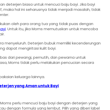
 deterjen biasa untuk mencuci baju bayi. Jika bayi
tif, maka hal ini seharusnya tidak menjadi masalah, tidak
nter
.
akukan oleh para orang tua yang tidak puas dengan
bayi
. Untuk itu, jika Moms memutuskan untuk mencoba
ir.
ara menyeluruh. Deterjen bubuk memiliki kecenderungan
g dapat mengiritasi kulit bayi.
bebas dari pewangi, pemutih, dan pewarna untuk
iasa, Moms tidak perlu melakukan pencucian secara
kaian keluarga lainnya.
Deterjen yang Aman untuk Bayi
 maka Moms perlu mencuci baju bayi dengan deterjen yang
u dengan formula yang lembut. Pilih yang diberi label