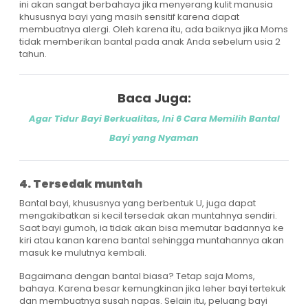
ini akan sangat berbahaya jika menyerang kulit manusia
khususnya bayi yang masih sensitif karena dapat
membuatnya alergi. Oleh karena itu, ada baiknya jika Moms
tidak memberikan bantal pada anak Anda sebelum usia 2
tahun.
Baca Juga:
Agar Tidur Bayi Berkualitas, Ini 6 Cara Memilih Bantal
Bayi yang Nyaman
4. Tersedak muntah
Bantal bayi, khususnya yang berbentuk U, juga dapat
mengakibatkan si kecil tersedak akan muntahnya sendiri.
Saat bayi gumoh, ia tidak akan bisa memutar badannya ke
kiri atau kanan karena bantal sehingga muntahannya akan
masuk ke mulutnya kembali.
Bagaimana dengan bantal biasa? Tetap saja Moms,
bahaya. Karena besar kemungkinan jika leher bayi tertekuk
dan membuatnya susah napas. Selain itu, peluang bayi